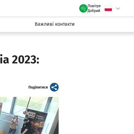
claw.pl
Повітря
Wybierz język
C
we Wrocławiu
Добрий
Важливі контакти
ia 2023:
artykuł
Поділитися