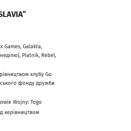
SLAVIA”
x Games, Galakta,
еділю), Piatnik, Rebel,
ерівництвом клубу Go
онського фонду дружби
gowie Wojny: Togo
під керівництвом