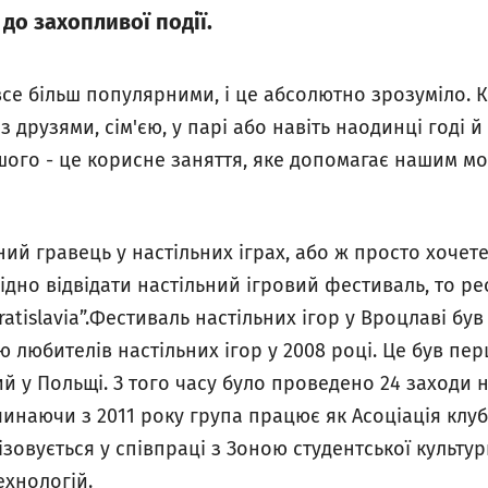
 до захопливої події.
 все більш популярними, і це абсолютно зрозуміло.
 друзями, сім'єю, у парі або навіть наодинці годі й
ншого - це корисне заняття, яке допомагає нашим м
ий гравець у настільних іграх, або ж просто хочете
ідно відвідати настільний ігровий фестиваль, то 
ratislavia”.Фестиваль настільних ігор у Вроцлаві бу
юбителів настільних ігор у 2008 році. Це був пер
ий у Польщі. З того часу було проведено 24 заходи н
инаючи з 2011 року група працює як Асоціація клубі
зовується у співпраці з Зоною студентської культу
ехнологій.