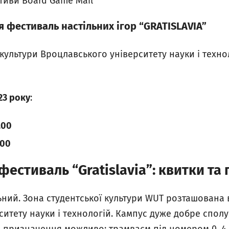
ативи Board Game Mail
ся фестиваль настільних ігор “GRATISLAVIA”
 культури Вроцлавського університету науки і техно
23 року
:
.00
.00
естиваль “Gratislavia”: квитки та 
ьний. Зона студентської культури WUT розташована 
ситету науки і технологій. Кампус дуже добре спол