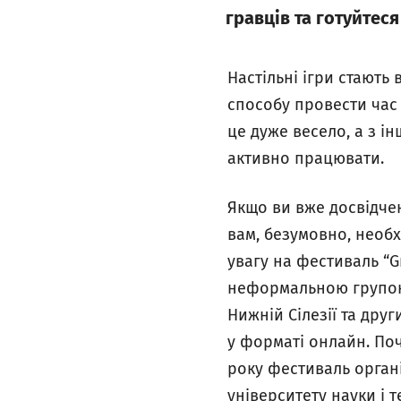
гравців та готуйтеся
Настільні ігри стають
способу провести час з
це дуже весело, а з і
активно працювати.
Якщо ви вже досвідчен
вам, безумовно, необх
увагу на фестиваль “G
неформальною групою л
Нижній Сілезії та друг
у форматі онлайн. Поч
року фестиваль органі
університету науки і т