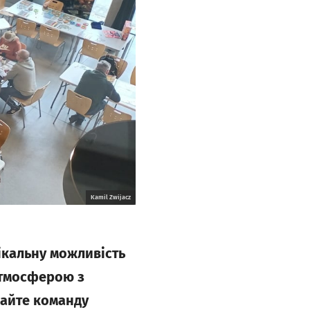
Kamil Zwijacz
нікальну можливість
атмосферою з
райте команду