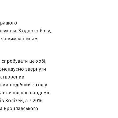
 Кращого
 шукати. З одного боку,
озковим клітинам
 спробувати це хобі,
реомендуємо звернути
в створений
ший подібний захід у
авіть під час пандемії
в Колізей, а з 2016
ри Вроцлавського