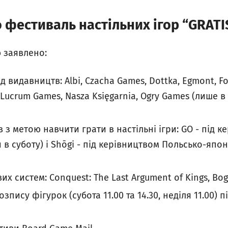
 фестиваль настільних ігор “GRATI
 заявлено:
ід видавництв: Albi, Czacha Games, Dottka, Egmont, Fo
Lucrum Games, Nasza Księgarnia, Ogry Games (лише в н
 з метою навчити грати в настільні ігри: GO - під к
ки в суботу) і Shōgi - під керівництвом Польсько-яп
х систем: Conquest: The Last Argument of Kings, Bo
зпису фігурок (субота 11.00 та 14.30, неділя 11.00) 