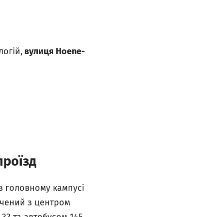
логій,
вулиця Hoene-
проїзд
в головному кампусі
учений з центром