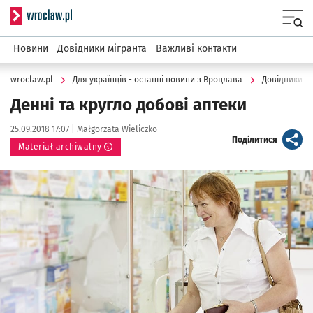
Serwis informacyjny wroclaw.pl
Menu
Новини
Довідники мігранта
Важливі контакти
wroclaw.pl
Для українців - останні новини з Вроцлава
Довідники м
Денні та кругло добові аптеки
Data publikacji:
Autor:
25.09.2018 17:07 |
Małgorzata Wieliczko
artykuł
Поділитися
Materiał archiwalny
Kliknij, aby powiększyć