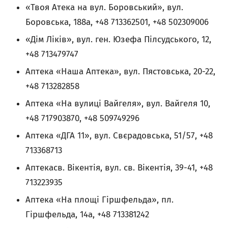
«Твоя Атека на вул. Боровський», вул.
Боровська, 188a, +48 713362501, +48 502309006
«Дім Ліків», вул. ген. Юзефа Пілсудського, 12,
+48 713479747
Аптека «Наша Аптека», вул. Пястовська, 20-22,
+48 713282858
Аптека «На вулиці Вайгеля», вул. Вайгеля 10,
+48 717903870, +48 509749296
Аптека «ДГА 11», вул. Свєрадовська, 51/57, +48
713368713
Аптекасв. Вікентія, вул. св. Вікентія, 39-41, +48
713223935
Аптека «На площі Гіршфельда», пл.
Гіршфельда, 14a, +48 713381242