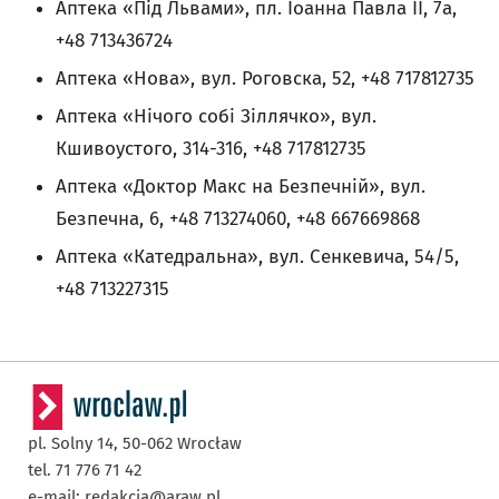
Аптека «Під Львами», пл. Іоанна Павла ІІ, 7a,
+48 713436724
Аптека «Нова», вул. Роговска, 52, +48 717812735
Аптека «Нічого собі Зіллячко», вул.
Кшивоустого, 314-316, +48 717812735
Аптека «Доктор Макс на Безпечній», вул.
Безпечна, 6, +48 713274060, +48 667669868
Аптека «Катедральна», вул. Сенкевича, 54/5,
+48 713227315
pl. Solny 14,
50-062
Wrocław
tel. 71 776 71 42
e-mail:
redakcja@araw.pl