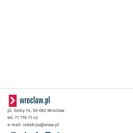
pl. Solny 14,
50-062
Wrocław
tel. 71 776 71 42
e-mail:
redakcja@araw.pl