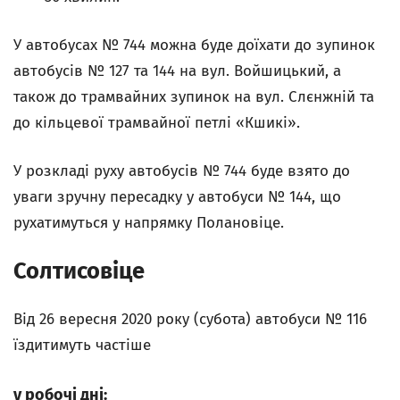
У автобусах № 744 можна буде доїхати до зупинок
автобусів № 127 та 144 на вул. Войшицький, а
також до трамвайних зупинок на вул. Слєнжній та
до кільцевої трамвайної петлі «Кшикі».
У розкладі руху автобусів № 744 буде взято до
уваги зручну пересадку у автобуси № 144, що
рухатимуться у напрямку Полановіце.
Солтисовіце
Від 26 вересня 2020 року (субота) автобуси № 116
їздитимуть частіше
у робочі дні: