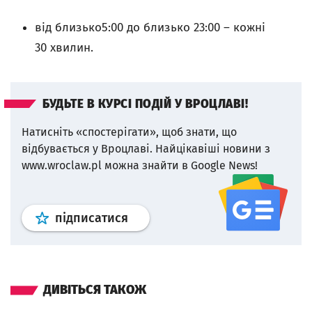
від близько5:00 до близько 23:00 – кожні
30 хвилин.
БУДЬТЕ В КУРСІ ПОДІЙ У ВРОЦЛАВІ!
Натисніть «спостерігати», щоб знати, що
відбувається у Вроцлаві.
Найцікавіші новини з
www.wroclaw.pl можна знайти в Google News!
Профіль
google news
wroclaw.p
підписатися
ДИВІТЬСЯ ТАКОЖ