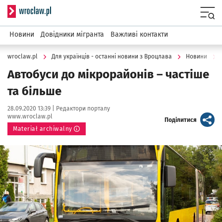
Serwis informacyjny wroclaw.pl
Menu
Новини
Довідники мігранта
Важливі контакти
wroclaw.pl
Для українців - останні новини з Вроцлава
Новини
Автобуси до мікрорайонів – частіше
та більше
Data publikacji:
Autor:
28.09.2020 13:39 |
Редактори порталу
www.wroclaw.pl
artykuł
Поділитися
Materiał archiwalny
Kliknij, aby powiększyć