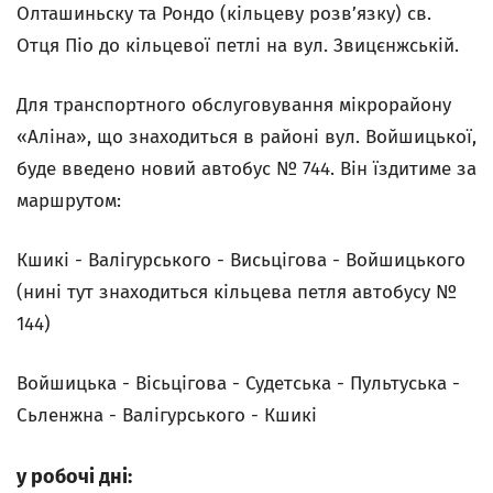
Олташиньску та Рондо (кільцеву розв’язку) св.
Отця Піо до кільцевої петлі на вул. Звицєнжській.
Для транспортного обслуговування мікрорайону
«Аліна», що знаходиться в районі вул. Войшицької,
буде введено новий автобус № 744. Він їздитиме за
маршрутом:
Кшикі - Валігурського - Висьцігова - Войшицького
(нині тут знаходиться кільцева петля автобусу №
144)
Войшицька - Вісьцігова - Судетська - Пультуська -
Сьленжна - Валігурського - Кшикі
у робочі дні: