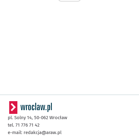
pl. Solny 14,
50-062
Wrocław
tel. 71 776 71 42
e-mail:
redakcja@araw.pl