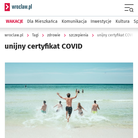
Serwis informacyjny wroclaw.pl
Menu
WAKACJE
Dla Mieszkańca
Komunikacja
Inwestycje
Kultura
Sp
wroclaw.pl
Tagi
zdrowie
szczepienia
unijny certyfikat COVID
unijny certyfikat COVID