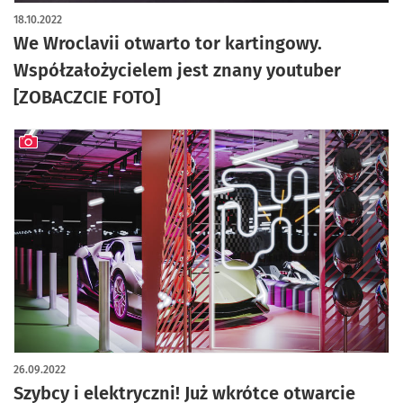
artykuł z galerią zdjęć
18.10.2022
We Wroclavii otwarto tor kartingowy.
Współzałożycielem jest znany youtuber
[ZOBACZCIE FOTO]
artykuł z galerią zdjęć
26.09.2022
Szybcy i elektryczni! Już wkrótce otwarcie