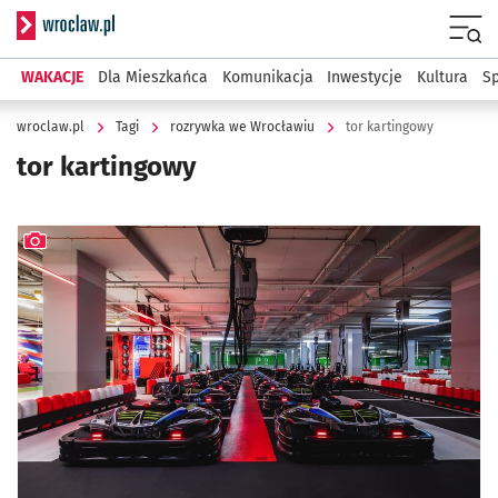
Serwis informacyjny wroclaw.pl
Menu
WAKACJE
Dla Mieszkańca
Komunikacja
Inwestycje
Kultura
Sp
wroclaw.pl
Tagi
rozrywka we Wrocławiu
tor kartingowy
tor kartingowy