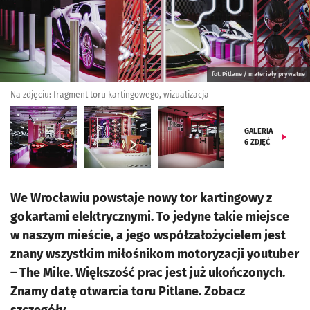
fot. Pitlane / materiały prywatne
Na zdjęciu: fragment toru kartingowego, wizualizacja
GALERIA
6
ZDJĘĆ
We Wrocławiu powstaje nowy tor kartingowy z
gokartami elektrycznymi. To jedyne takie miejsce
w naszym mieście, a jego współzałożycielem jest
znany wszystkim miłośnikom motoryzacji youtuber
– The Mike. Większość prac jest już ukończonych.
Znamy datę otwarcia toru Pitlane. Zobacz