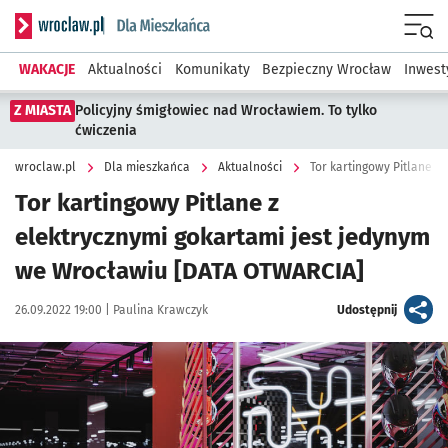
Serwis informacyjny wroclaw.pl podserwis: Dla mieszkańca
Menu
WAKACJE
Aktualności
Komunikaty
Bezpieczny Wrocław
Inwest
Z MIASTA
Policyjny śmigłowiec nad Wrocławiem. To tylko
ćwiczenia
wroclaw.pl
Dla mieszkańca
Aktualności
Tor kartingowy Pitlane z
elektrycznymi gokartami jest jedynym
we Wrocławiu [DATA OTWARCIA]
Data publikacji:
Autor:
artykuł
26.09.2022 19:00 |
Paulina Krawczyk
Udostępnij
Kliknij, aby zobaczyć galerię