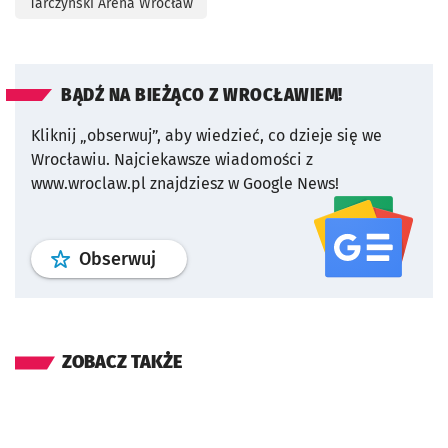
Tarczyński Arena Wrocław
BĄDŹ NA BIEŻĄCO Z WROCŁAWIEM!
Kliknij „obserwuj”, aby wiedzieć, co dzieje się we
Wrocławiu.
Najciekawsze wiadomości z
www.wroclaw.pl znajdziesz w Google News!
profil
google news
serwisu wroclaw
Obserwuj
ZOBACZ TAKŻE