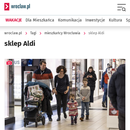
Serwis informacyjny wroclaw.pl
Menu
WAKACJE
Dla Mieszkańca
Komunikacja
Inwestycje
Kultura
Sp
wroclaw.pl
Tagi
mieszkańcy Wrocławia
sklep Aldi
sklep Aldi