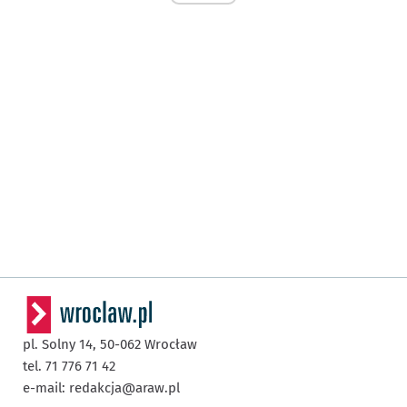
pl. Solny 14,
50-062
Wrocław
tel. 71 776 71 42
e-mail:
redakcja@araw.pl