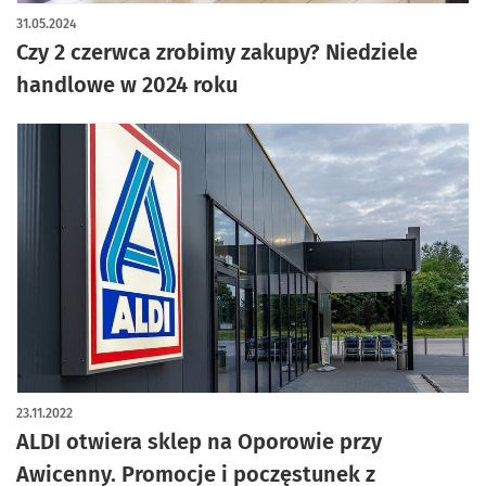
artykuł z galerią zdjęć
31.05.2024
Czy 2 czerwca zrobimy zakupy? Niedziele
handlowe w 2024 roku
23.11.2022
ALDI otwiera sklep na Oporowie przy
Awicenny. Promocje i poczęstunek z