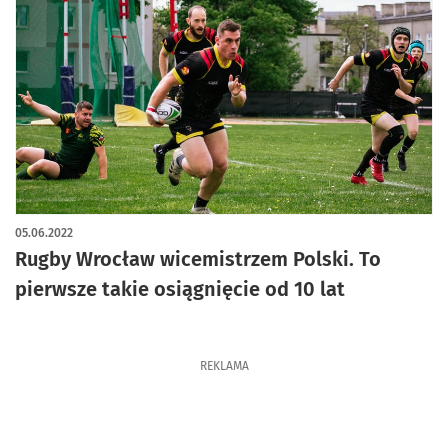
artykuł z galerią zdjęć
05.06.2022
Rugby Wrocław wicemistrzem Polski. To
pierwsze takie osiągnięcie od 10 lat
REKLAMA