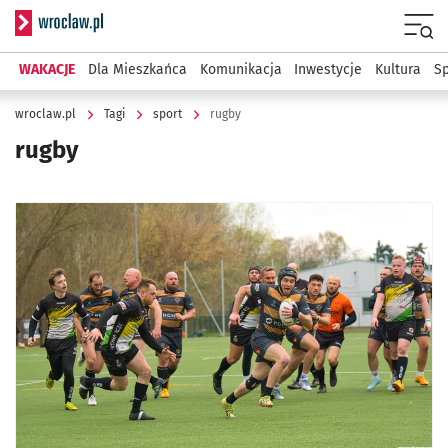
Serwis informacyjny wroclaw.pl
Menu
WAKACJE
Dla Mieszkańca
Komunikacja
Inwestycje
Kultura
Sp
wroclaw.pl
Tagi
sport
rugby
rugby