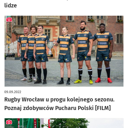
lidze
artykuł z galerią zdjęć
09.09.2022
Rugby Wrocław u progu kolejnego sezonu.
Poznaj zdobywców Pucharu Polski [FILM]