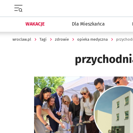
Menu główne portalu wroclaw.pl
WAKACJE
Dla Mieszkańca
wroclaw.pl
Tagi
zdrowie
opieka medyczna
przychod
przychodni