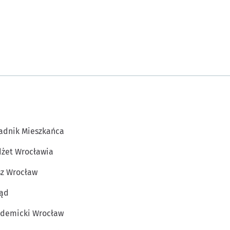
adnik Mieszkańca
żet Wrocławia
z Wrocław
ąd
demicki Wrocław