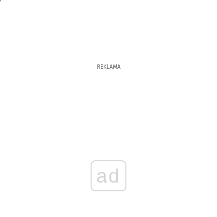
y
REKLAMA
ad