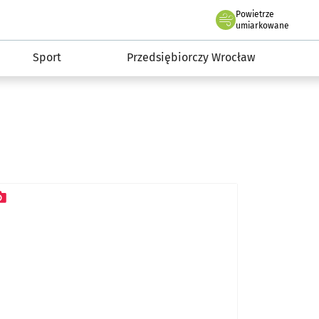
claw.pl
Powietrze
we Wrocławiu
umiarkowane
Sport
Przedsiębiorczy Wrocław