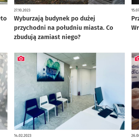
artykuł z galerią zdjęć
27.10.2023
15.0
Oto
Wyburzają budynek po dużej
Pr
przychodni na południu miasta. Co
Wr
zbudują zamiast niego?
artykuł z galerią zdjęć
art
14.02.2023
26.0