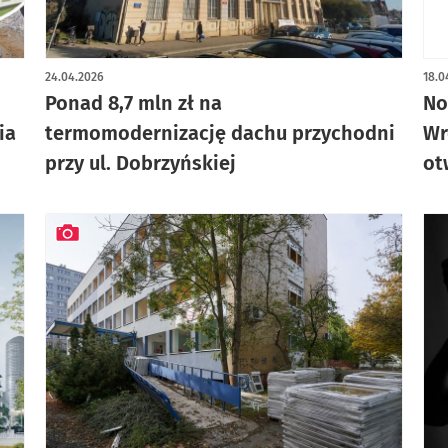
art
24.04.2026
18.0
Ponad 8,7 mln zł na
No
ia
termomodernizację dachu przychodni
Wr
przy ul. Dobrzyńskiej
ot