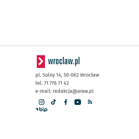
pl. Solny 14,
50-062
Wrocław
tel. 71 776 71 42
e-mail:
redakcja@araw.pl