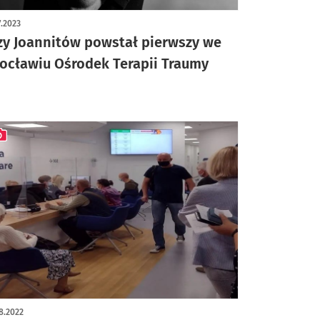
7.2023
zy Joannitów powstał pierwszy we
ocławiu Ośrodek Terapii Traumy
ykuł z galerią zdjęć
8.2022