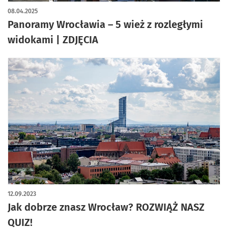
artykuł z galerią zdjęć
08.04.2025
Panoramy Wrocławia – 5 wież z rozległymi
widokami | ZDJĘCIA
12.09.2023
Jak dobrze znasz Wrocław? ROZWIĄŻ NASZ
QUIZ!