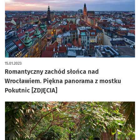
artykuł z galerią zdjęć
15.01.2023
Romantyczny zachód słońca nad
Wrocławiem. Piękna panorama z mostku
Pokutnic [ZDJĘCIA]