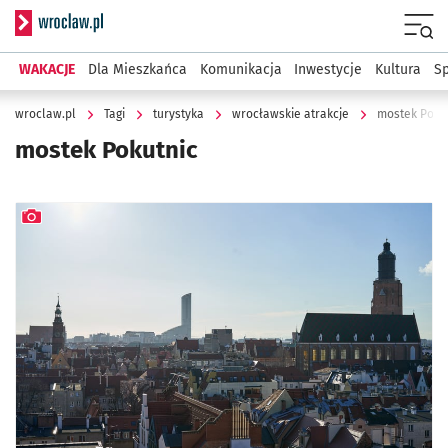
Serwis informacyjny wroclaw.pl
Menu
WAKACJE
Dla Mieszkańca
Komunikacja
Inwestycje
Kultura
Sp
wroclaw.pl
Tagi
turystyka
wrocławskie atrakcje
mostek Poku
mostek Pokutnic