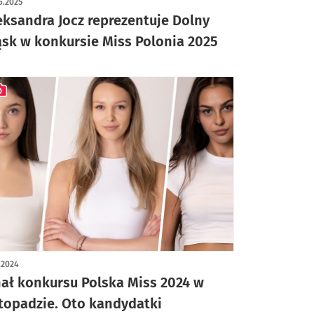
6.2025
eksandra Jocz reprezentuje Dolny
ąsk w konkursie Miss Polonia 2025
ykuł z galerią zdjęć
1.2024
nał konkursu Polska Miss 2024 w
stopadzie. Oto kandydatki