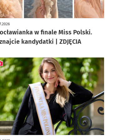
ykuł z galerią zdjęć
7.2026
ocławianka w finale Miss Polski.
znajcie kandydatki | ZDJĘCIA
ykuł z galerią zdjęć