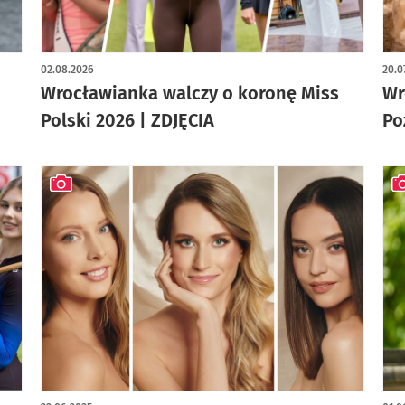
artykuł z galerią zdjęć
art
02.08.2026
20.0
Wrocławianka walczy o koronę Miss
Wr
Polski 2026 | ZDJĘCIA
Po
artykuł z galerią zdjęć
art