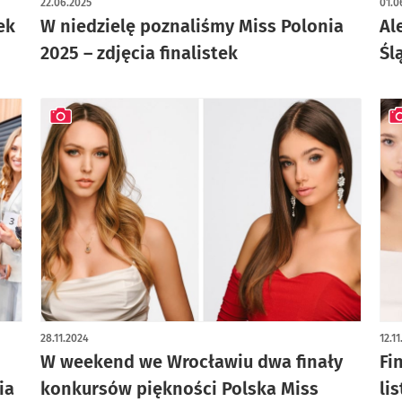
22.06.2025
01.0
ek
W niedzielę poznaliśmy Miss Polonia
Al
2025 – zdjęcia finalistek
Śl
artykuł z galerią zdjęć
art
28.11.2024
12.1
W weekend we Wrocławiu dwa finały
Fi
ia
konkursów piękności Polska Miss
li