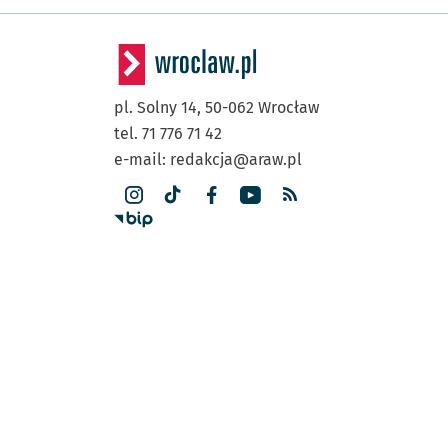
pl. Solny 14,
50-062
Wrocław
tel. 71 776 71 42
e-mail:
redakcja@araw.pl