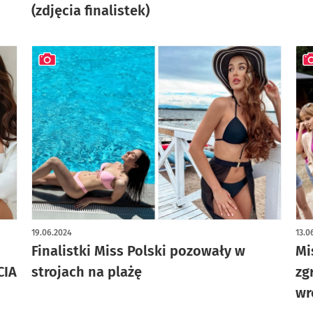
(zdjęcia finalistek)
artykuł z galerią zdjęć
art
19.06.2024
13.0
Finalistki Miss Polski pozowały w
Mi
CIA
strojach na plażę
zg
wr