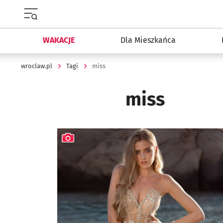
Menu główne portalu wroclaw.pl
WAKACJE
Dla Mieszkańca
wroclaw.pl
Tagi
miss
miss