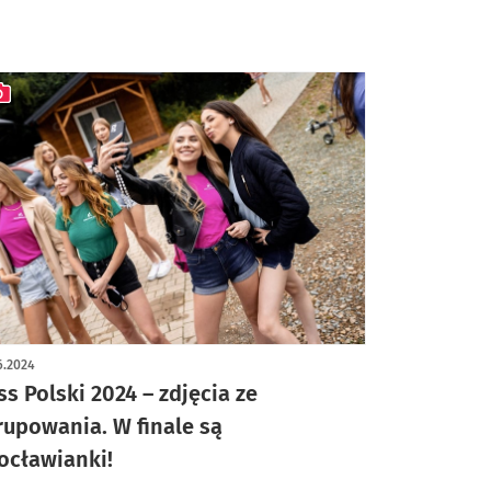
ykuł z galerią zdjęć
6.2024
ss Polski 2024 – zdjęcia ze
rupowania. W finale są
ocławianki!