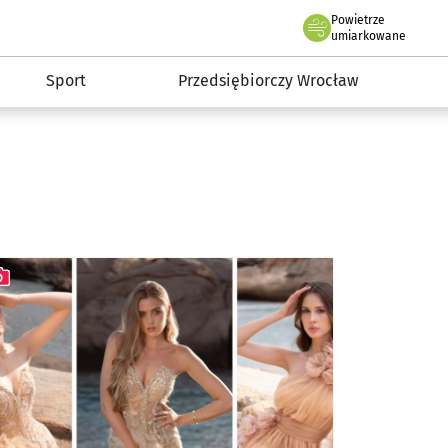
claw.pl
Powietrze
we Wrocławiu
umiarkowane
Sport
Przedsiębiorczy Wrocław