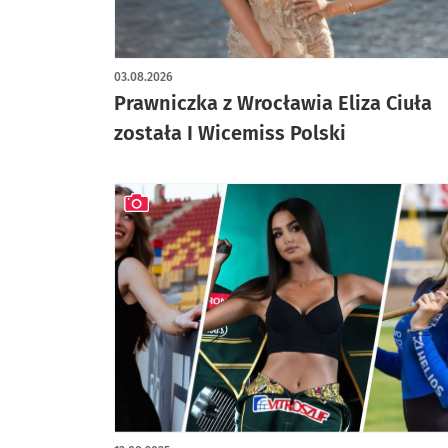
artykuł z galerią zdjęć
03.08.2026
Prawniczka z Wrocławia Eliza Ciuła
została I Wicemiss Polski
artykuł z galerią zdjęć