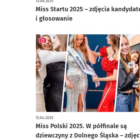
13.08.2025
Miss Startu 2025 – zdjęcia kandydat
i głosowanie
artykuł z galerią zdjęć
12.04.2025
Miss Polski 2025. W półfinale są
dziewczyny z Dolnego Śląska – zdjęc