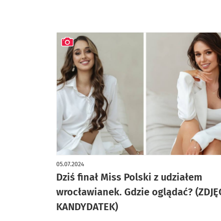
artykuł z galerią zdjęć
05.07.2024
Dziś finał Miss Polski z udziałem
wrocławianek. Gdzie oglądać? (ZDJĘ
KANDYDATEK)