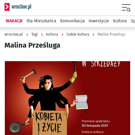
Serwis informacyjny wroclaw.pl
Menu
WAKACJE
Dla Mieszkańca
Komunikacja
Inwestycje
Kultura
Sp
wroclaw.pl
Tagi
kultura
ludzie kultury
Malina Prześluga
Malina Prześluga