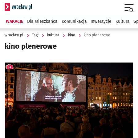
Serwis informacyjny wroclaw.pl
Menu
WAKACJE
Dla Mieszkańca
Komunikacja
Inwestycje
Kultura
Sp
wroclaw.pl
Tagi
kultura
kino
kino plenerowe
kino plenerowe