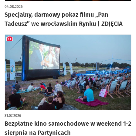
artykuł z galerią zdjęć
04.08.2026
Specjalny, darmowy pokaz filmu „Pan
Tadeusz” we wrocławskim Rynku | ZDJĘCIA
artykuł z galerią zdjęć
31.07.2026
Bezpłatne kino samochodowe w weekend 1-2
sierpnia na Partynicach