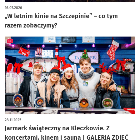
16.07.2026
„W letnim kinie na Szczepinie” – co tym
razem zobaczymy?
artykuł z galerią zdjęć
28.11.2025
Jarmark świąteczny na Kleczkowie. Z
koncertami, kinem i sauną | GALERIA ZDJĘĆ