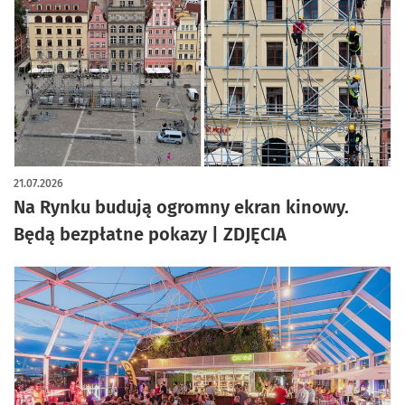
artykuł z galerią zdjęć
21.07.2026
Na Rynku budują ogromny ekran kinowy.
Będą bezpłatne pokazy | ZDJĘCIA