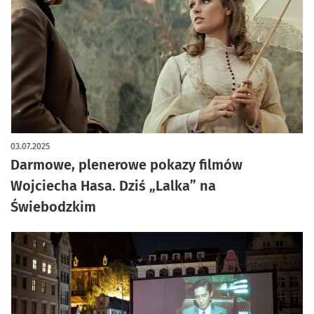
artykuł z galerią zdjęć
03.07.2025
Darmowe, plenerowe pokazy filmów
Wojciecha Hasa. Dziś „Lalka” na
Świebodzkim