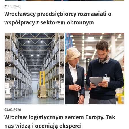
artykuł z galerią zdjęć
21.05.2026
Wrocławscy przedsiębiorcy rozmawiali o
współpracy z sektorem obronnym
03.03.2026
Wrocław logistycznym sercem Europy. Tak
nas widzą i oceniają eksperci