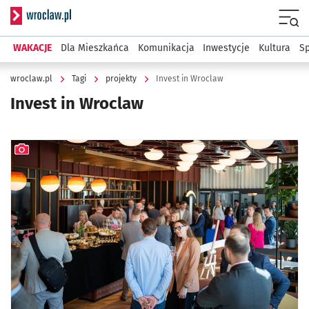
Serwis informacyjny wroclaw.pl
Menu
WAKACJE
Dla Mieszkańca
Komunikacja
Inwestycje
Kultura
Sp
wroclaw.pl
Tagi
projekty
Invest in Wroclaw
Invest in Wroclaw