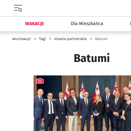
Menu główne portalu wroclaw.pl
WAKACJE
Dla Mieszkańca
wroclaw.pl
Tagi
miasta partnerskie
Batumi
Batumi