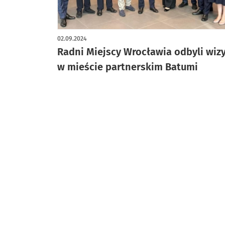
artykuł z galerią zdjęć
02.09.2024
Radni Miejscy Wrocławia odbyli wiz
w mieście partnerskim Batumi