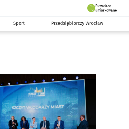
claw.pl
Powietrze
we Wrocławiu
umiarkowane
Sport
Przedsiębiorczy Wrocław