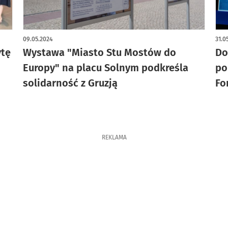
09.05.2024
31.0
ytę
Wystawa "Miasto Stu Mostów do
Do
Europy" na placu Solnym podkreśla
po
solidarność z Gruzją
Fo
REKLAMA