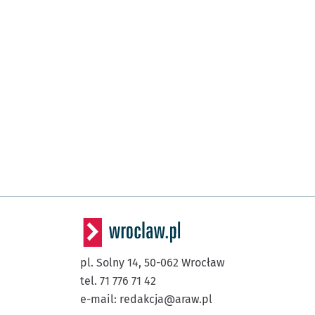
pl. Solny 14,
50-062
Wrocław
tel. 71 776 71 42
e-mail:
redakcja@araw.pl