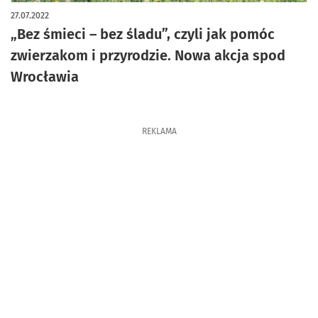
artykuł z galerią zdjęć
27.07.2022
„Bez śmieci – bez śladu”, czyli jak pomóc
zwierzakom i przyrodzie. Nowa akcja spod
Wrocławia
REKLAMA