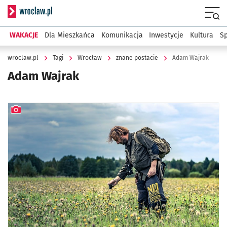
Serwis informacyjny wroclaw.pl
Menu
WAKACJE
Dla Mieszkańca
Komunikacja
Inwestycje
Kultura
Sp
wroclaw.pl
Tagi
Wrocław
znane postacie
Adam Wajrak
Adam Wajrak