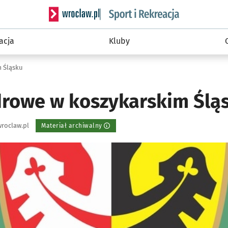
Serwis informacyjny wroclaw.pl podserwis: Sport 
acja
Kluby
 Śląsku
rowe w koszykarskim Ślą
roclaw.pl
Materiał archiwalny