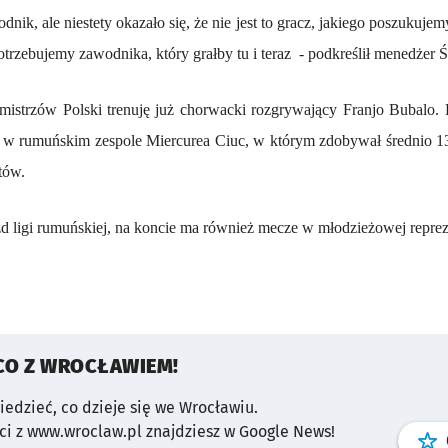
nik, ale niestety okazało się, że nie jest to gracz, jakiego poszukuje
otrzebujemy zawodnika, który grałby tu i teraz
- podkreślił menedżer 
mistrzów Polski trenuję już chorwacki rozgrywający Franjo Bubalo.
 w rumuńskim zespole Miercurea Ciuc, w którym zdobywał średnio 13
tów.
d ligi rumuńskiej, na koncie ma również mecze w młodzieżowej reprez
CO Z WROCŁAWIEM!
wiedzieć, co dzieje się we Wrocławiu.
i z www.wroclaw.pl znajdziesz w Google News!