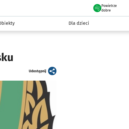
Powietrze
we Wrocławiu
i rekreacja
dobre
Obiekty
Dla dzieci
sku
artykuł
Udostępnij