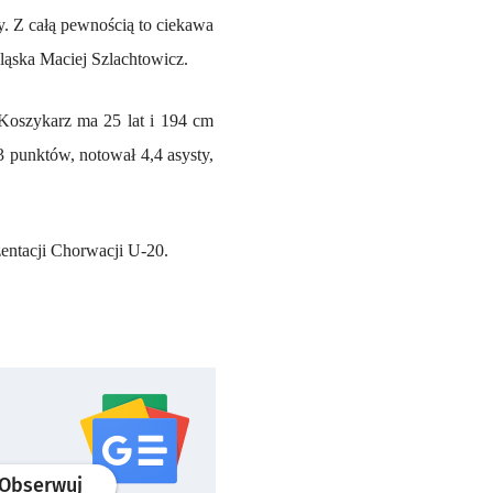
my. Z całą pewnością to ciekawa
Śląska Maciej Szlachtowicz.
 Koszykarz ma 25 lat i 194 cm
 punktów, notował 4,4 asysty,
entacji Chorwacji U-20.
profil
google news
serwisu wroclaw.pl
Obserwuj