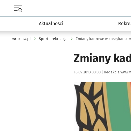
Menu główne portalu wroclaw.pl
Aktualności
Rekre
wroclaw.pl
Sport i rekreacja
Zmiany kadrowe w koszykarskim
Zmiany kad
Data publikacji:
Autor:
16.09.2013 00:00 |
Redakcja www.w
Kliknij, aby powiększyć