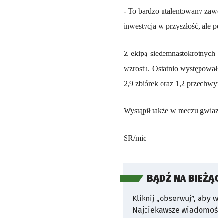
- To bardzo utalentowany zawod
inwestycja w przyszłość, ale p
Z ekipą siedemnastokrotnych 
wzrostu. Ostatnio występował
2,9 zbiórek oraz 1,2 przechwy
Wystąpił także w meczu gwiaz
SR/mic
BĄDŹ NA BIEŻĄ
Kliknij „obserwuj”, aby 
Najciekawsze wiadomośc