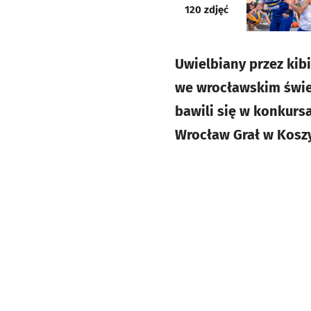
galeria
120
zdjęć
Uwielbiany przez kibi
we wrocławskim świe
bawili się w konkursa
Wrocław Grał w Kosz