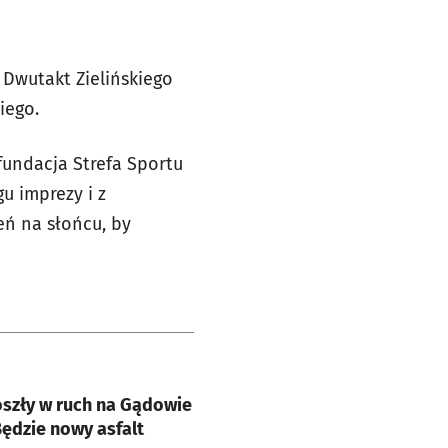
y Dwutakt Zielińskiego
iego.
undacja Strefa Sportu
u imprezy i z
eń na słońcu, by
e
oszły w ruch na Gądowie
 Będzie nowy asfalt