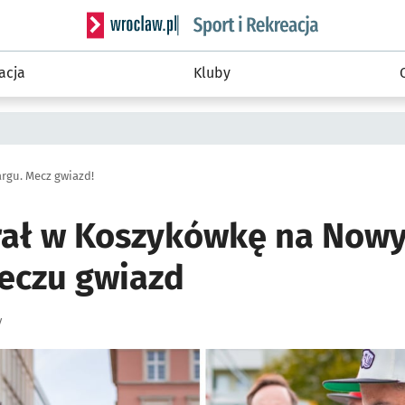
Serwis informacyjny wroclaw.pl podserwis: Sport 
acja
Kluby
rgu. Mecz gwiazd!
ał w Koszykówkę na Nowy
meczu gwiazd
y
ię