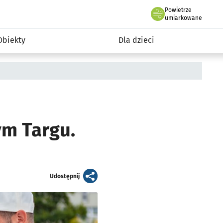
Powietrze
we Wrocławiu
i rekreacja
umiarkowane
Obiekty
Dla dzieci
m Targu.
artykuł
Udostępnij