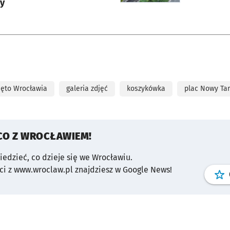
y
ięto Wrocławia
galeria zdjęć
koszykówka
plac Nowy Ta
CO Z WROCŁAWIEM!
wiedzieć, co dzieje się we Wrocławiu.
i z www.wroclaw.pl znajdziesz w Google News!