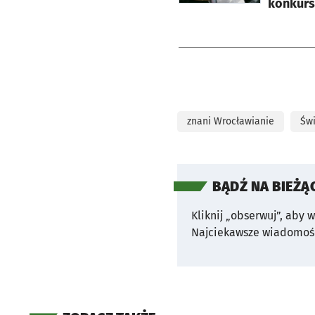
konkurs
znani Wrocławianie
Św
BĄDŹ NA BIEŻĄ
Kliknij „obserwuj”, aby 
Najciekawsze wiadomośc