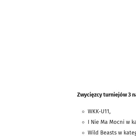
Zwycięzcy turniejów 3 na
WKK-U11,
I Nie Ma Mocni w ka
Wild Beasts w kateg