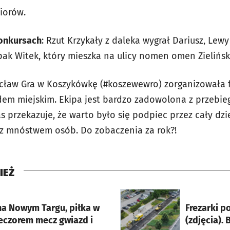
iorów.
onkursach
: Rzut Krzykały z daleka wygrał Dariusz, Lew
pak Witek, który mieszka na ulicy nomen omen Zielińsk
cław Gra w Koszykówkę (#koszewewro) zorganizowała f
dem miejskim. Ekipa jest bardzo zadowolona z przebieg
s przekazuje, że warto było się podpiec przez cały dzi
z mnóstwem osób. Do zobaczenia za rok?!
IEŻ
rcie
otworzy się w nowej karci
na Nowym Targu, piłka w
Frezarki p
ieczorem mecz gwiazd i
(zdjęcia).