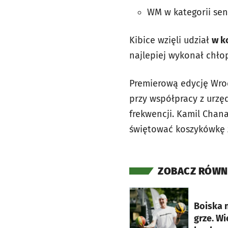
WM w kategorii sen
Kibice wzięli udział
w k
najlepiej wykonał chło
Premierową edycję Wro
przy współpracy z urzę
frekwencji. Kamil Chana
świętować koszykówkę 
ZOBACZ RÓWN
otworzy się w nowej ka
Boiska 
grze. W