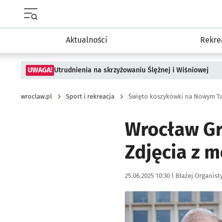
Menu główne portalu wroclaw.pl
Aktualności
Rekre
UWAGA!
Utrudnienia na skrzyżowaniu Ślężnej i Wiśniowej
wroclaw.pl
Sport i rekreacja
Święto koszykówki na Nowym Ta
Wrocław Gr
Zdjęcia z 
Data publikacji:
Autor:
25.06.2025 10:30 |
Błażej Organist
Kliknij, aby zobaczyć galer