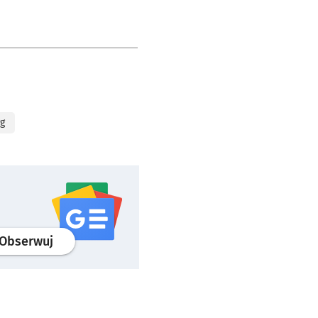
rg
profil
google news
serwisu wroclaw.pl
Obserwuj