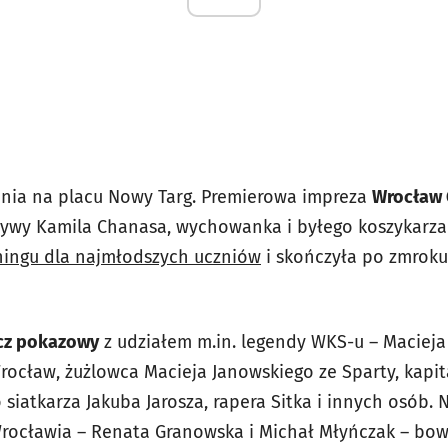
ania na placu Nowy Targ. Premierowa impreza
Wrocław 
tywy Kamila Chanasa, wychowanka i byłego koszykarza
ningu dla najmłodszych uczniów
i skończyła po zmroku
z pokazowy
z udziałem m.in. legendy WKS-u – Macieja 
Wrocław, żużlowca Macieja Janowskiego ze Sparty, kapi
siatkarza Jakuba Jarosza, rapera Sitka i innych osób. N
Wrocławia – Renata Granowska i Michał Młyńczak – bo