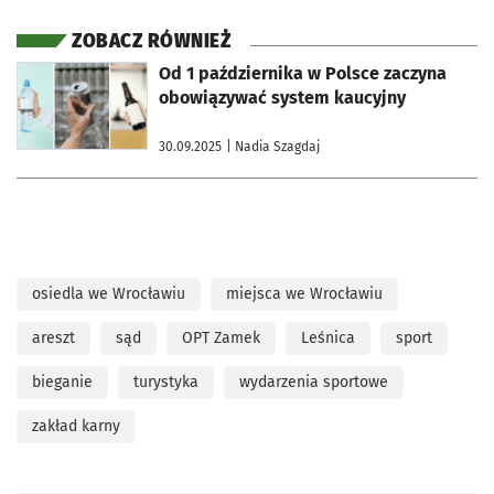
ZOBACZ RÓWNIEŻ
otworzy się w nowej karcie
Od 1 października w Polsce zaczyna
obowiązywać system kaucyjny
30.09.2025
| Nadia Szagdaj
osiedla we Wrocławiu
miejsca we Wrocławiu
areszt
sąd
OPT Zamek
Leśnica
sport
bieganie
turystyka
wydarzenia sportowe
zakład karny