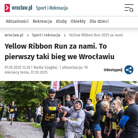
Serwis informacyjny wroclaw.pl podserwis: Sport i rekreacja
Menu
Aktualności
Rekreacja
Kluby
Obiekty
Dla dzieci
wroclaw.pl
Sport i rekreacja
Yellow Ribbon Run 2025 za nami
Yellow Ribbon Run za nami. To
pierwszy taki bieg we Wrocławiu
Data publikacji:
Autor:
01.10.2025 12:26 |
Nadia Szagdaj
|
aktualizacja:
10
artykuł
Udostępnij
miesiecy temu, 01.10.2025
Kliknij, aby zobaczyć galerię