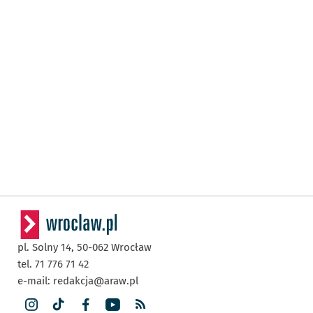
pl. Solny 14,
50-062
Wrocław
tel. 71 776 71 42
e-mail:
redakcja@araw.pl