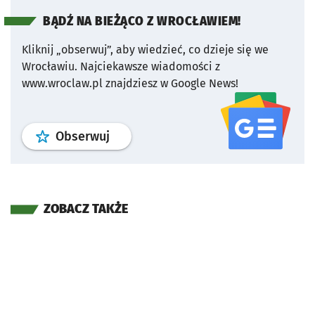
BĄDŹ NA BIEŻĄCO Z WROCŁAWIEM!
Kliknij „obserwuj”, aby wiedzieć, co dzieje się we
Wrocławiu.
Najciekawsze wiadomości z
www.wroclaw.pl znajdziesz w Google News!
profil
google news
serwisu wroclaw
Obserwuj
ZOBACZ TAKŻE