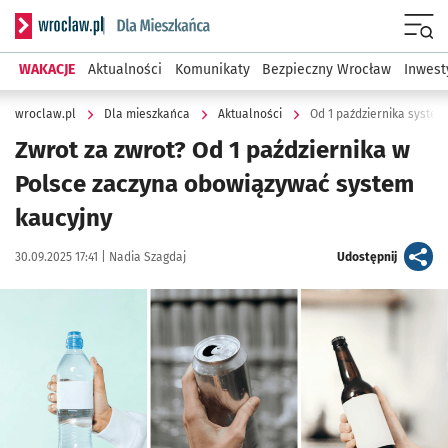
Serwis informacyjny wroclaw.pl podserwis: Dla mieszkańca
Menu
WAKACJE
Aktualności
Komunikaty
Bezpieczny Wrocław
Inwest
wroclaw.pl
Dla mieszkańca
Aktualności
Od 1 października system
Zwrot za zwrot? Od 1 października w
Polsce zaczyna obowiązywać system
kaucyjny
Data publikacji:
Autor:
artykuł
30.09.2025 17:41 |
Nadia Szagdaj
Udostępnij
Kliknij, aby powiększyć