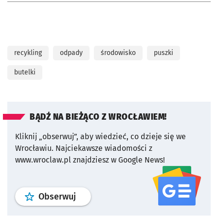
recykling
odpady
środowisko
puszki
butelki
BĄDŹ NA BIEŻĄCO Z WROCŁAWIEM!
Kliknij „obserwuj”, aby wiedzieć, co dzieje się we
Wrocławiu.
Najciekawsze wiadomości z
www.wroclaw.pl znajdziesz w Google News!
profil
google news
serwisu wroclaw
Obserwuj