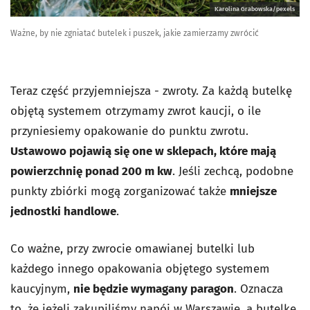
Karolina Grabowska/pexels
Ważne, by nie zgniatać butelek i puszek, jakie zamierzamy zwrócić
Teraz część przyjemniejsza - zwroty. Za każdą butelkę
objętą systemem otrzymamy zwrot kaucji, o ile
przyniesiemy opakowanie do punktu zwrotu.
Ustawowo pojawią się one w sklepach, które mają
powierzchnię ponad 200 m kw
. Jeśli zechcą, podobne
punkty zbiórki mogą zorganizować także
mniejsze
jednostki handlowe
.
Co ważne, przy zwrocie omawianej butelki lub
każdego innego opakowania objętego systemem
kaucyjnym,
nie będzie wymagany paragon
. Oznacza
to, że jeżeli zakupiliśmy napój w Warszawie, a butelkę