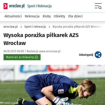
Serwis informacyjny wroclaw.pl podserwis: Sport i rekreacja
Menu
Aktualności
Rekreacja
Kluby
Obiekty
Dla dzieci
wroclaw.pl
Sport i rekreacja
Wysoka porażka piłkarek AZS Wrocław
Wysoka porażka piłkarek AZS
Wrocław
Data publikacji:
Autor:
06.10.2013 00:00 |
Redakcja www.wroclaw.pl
artykuł
Udostępnij
Materiał archiwalny
Kliknij, aby powiększyć