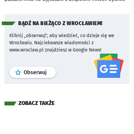
BĄDŹ NA BIEŻĄCO Z WROCŁAWIEM!
Kliknij „obserwuj”, aby wiedzieć, co dzieje się we
Wrocławiu.
Najciekawsze wiadomości z
www.wroclaw.pl znajdziesz w Google News!
profil
google news
serwisu wroclaw
Obserwuj
ZOBACZ TAKŻE