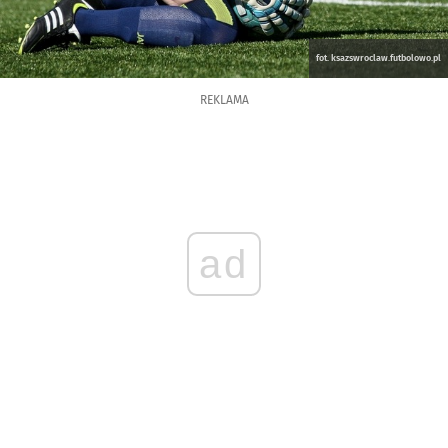
fot. ksazswroclaw.futbolowo.pl
REKLAMA
ad