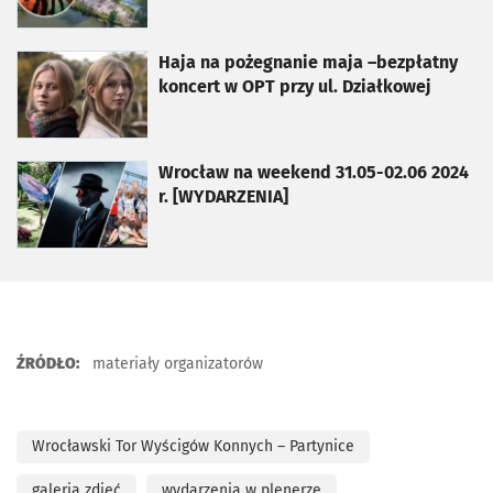
otworzy się w nowej karcie
Haja na pożegnanie maja –bezpłatny
koncert w OPT przy ul. Działkowej
otworzy się w nowej karcie
Wrocław na weekend 31.05-02.06 2024
r. [WYDARZENIA]
ŹRÓDŁO:
materiały organizatorów
Wrocławski Tor Wyścigów Konnych – Partynice
galeria zdjęć
wydarzenia w plenerze