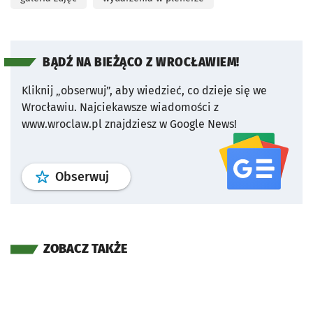
BĄDŹ NA BIEŻĄCO Z WROCŁAWIEM!
Kliknij „obserwuj”, aby wiedzieć, co dzieje się we
Wrocławiu.
Najciekawsze wiadomości z
www.wroclaw.pl znajdziesz w Google News!
profil
google news
serwisu wroclaw
Obserwuj
ZOBACZ TAKŻE