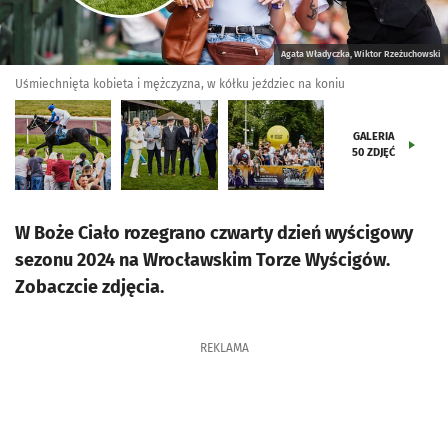
Agata Władyczka, Wiktor Rzeżuchowski
Uśmiechnięta kobieta i mężczyzna, w kółku jeździec na koniu
GALERIA
50
ZDJĘĆ
W Boże Ciało rozegrano czwarty dzień wyścigowy
sezonu 2024 na Wrocławskim Torze Wyścigów.
Zobaczcie zdjęcia.
REKLAMA