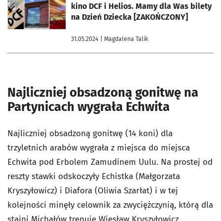
kino DCF i Helios. Mamy dla Was bilety
na Dzień Dziecka [ZAKOŃCZONY]
31.05.2024
| Magdalena Talik
Najliczniej obsadzoną gonitwę na
Partynicach wygrała Echwita
Najliczniej obsadzoną gonitwę (14 koni) dla
trzyletnich arabów wygrała z miejsca do miejsca
Echwita pod Erbolem Zamudinem Uulu. Na prostej od
reszty stawki odskoczyły Echistka (Małgorzata
Kryszyłowicz) i Diafora (Oliwia Szarłat) i w tej
kolejności minęły celownik za zwyciężczynią, którą dla
stajni Michałów trenuje Wiesław Kryszyłowicz.