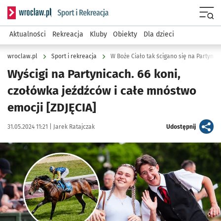
Serwis informacyjny wroclaw.pl podserwis: Sport i rekreacja
Menu
Aktualności
Rekreacja
Kluby
Obiekty
Dla dzieci
wroclaw.pl
Sport i rekreacja
W Boże Ciało tak ścigano się na Partynic
Wyścigi na Partynicach. 66 koni,
czołówka jeźdźców i całe mnóstwo
emocji [ZDJĘCIA]
Data publikacji:
Autor:
artykuł
31.05.2024 11:21 |
Jarek Ratajczak
Udostępnij
Kliknij, aby zobaczyć galerię