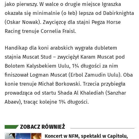
jako pierwszy. W walce o drugie miejsce Igraszka
okazała się minimalnie (o łeb) lepsza od Dabirknighta
(Oskar Nowak). Zwycięzcę dla stajni Pegza Horse
Racing trenuje Cornelia Fraisl.
Handikap dla koni arabskich wygrała dubletem
stajnia Muscat Stud – zwyciężył Karam Muscat pod
Bolotem Kalysbekiem Uulu, 1¾ długości za nim
finiszował Logman Muscat (Erbol Zamudin Uulu). Oba
konie trenuje Michał Borkowski. Trzecia przybiegła
prowadząca od startu Shada Al Khalediah (Sanzhar
Abaev), tracąc kolejne 1¾ długości.
ZOBACZ RÓWNIEŻ
otworzy się w nowej karcie
Koncert w NFM, spektakl w Capitolu,