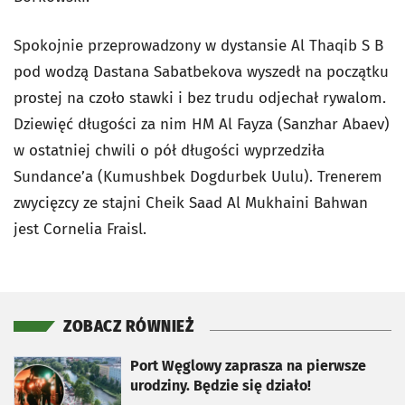
Spokojnie przeprowadzony w dystansie Al Thaqib S B
pod wodzą Dastana Sabatbekova wyszedł na początku
prostej na czoło stawki i bez trudu odjechał rywalom.
Dziewięć długości za nim HM Al Fayza (Sanzhar Abaev)
w ostatniej chwili o pół długości wyprzedziła
Sundance’a (Kumushbek Dogdurbek Uulu). Trenerem
zwycięzcy ze stajni Cheik Saad Al Mukhaini Bahwan
jest Cornelia Fraisl.
ZOBACZ RÓWNIEŻ
otworzy się w nowej karcie
Port Węglowy zaprasza na pierwsze
urodziny. Będzie się działo!