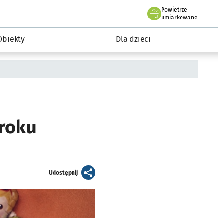
Powietrze
we Wrocławiu
i rekreacja
umiarkowane
Obiekty
Dla dzieci
roku
artykuł
Udostępnij