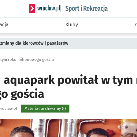
Serwis informacyjny wroclaw.pl podserwis: Sport 
acja
Kluby
 zmiany dla kierowców i pasażerów
 tym roku milionowego gościa
 aquapark powitał w tym 
o gościa
roclaw.pl
Materiał archiwalny