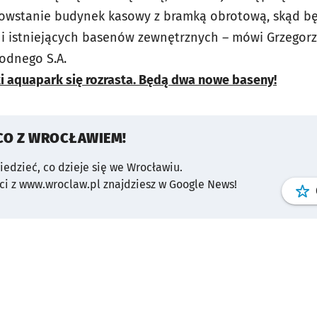
owstanie budynek kasowy z bramką obrotową, skąd bę
i istniejących basenów zewnętrznych – mówi Grzegorz 
odnego S.A.
 aquapark się rozrasta. Będą dwa nowe baseny!
CO Z WROCŁAWIEM!
wiedzieć, co dzieje się we Wrocławiu.
i z www.wroclaw.pl znajdziesz w Google News!