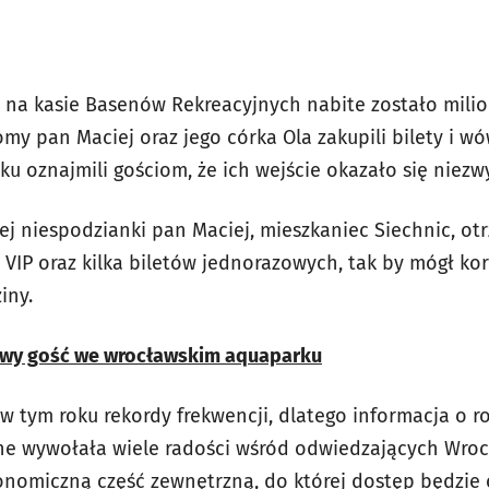
0 na kasie Basenów Rekreacyjnych nabite zostało mili
my pan Maciej oraz jego córka Ola zakupili bilety i w
 oznajmili gościom, że ich wejście okazało się niezwy
 niespodzianki pan Maciej, mieszkaniec Siechnic, ot
VIP oraz kilka biletów jednorazowych, tak by mógł ko
iny.
owy gość we wrocławskim aquaparku
w tym roku rekordy frekwencji, dlatego informacja o 
e wywołała wiele radości wśród odwiedzających Wroc
nomiczną część zewnętrzną, do której dostęp będzie o