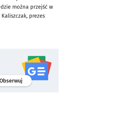
dzie można przejść w
Kaliszczak, prezes
profil
google news
serwisu wroclaw.pl
Obserwuj