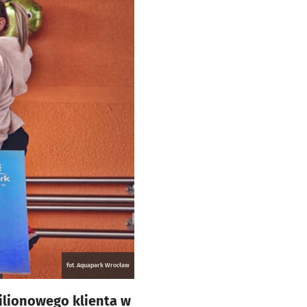
fot. Aquapark Wrocław
ilionowego klienta w