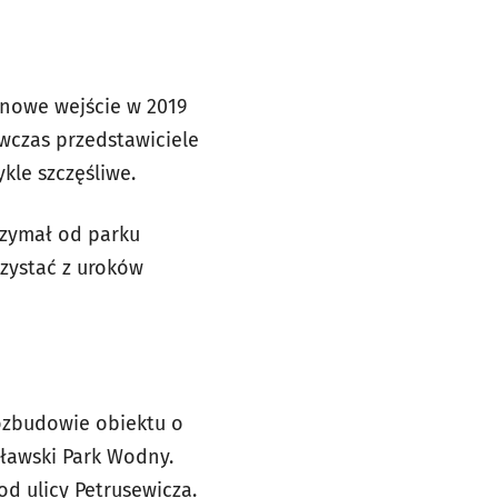
onowe wejście w 2019
ówczas przedstawiciele
kle szczęśliwe.
rzymał od parku
rzystać z uroków
rozbudowie obiektu o
ławski Park Wodny.
d ulicy Petrusewicza.