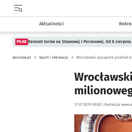
Menu główne portalu wroclaw.pl
Aktualności
Rekre
PILNE
Remont torów na Stawowej i Peronowej. Od 8 sierpnia
wroclaw.pl
Sport i rekreacja
Wrocławski aquapark powitał w
Wrocławski
milionoweg
Data publikacji:
Autor:
17.07.2019 00:00 |
Redakcja www.w
Kliknij, aby powiększyć