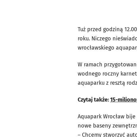
Tuż przed godziną 12.0
roku. Niczego nieświado
wrocławskiego aquaparku
W ramach przygotowanej
wodnego roczny karnet 
aquaparku z resztą rodz
Czytaj także:
15-milion
Aquapark Wrocław bije 
nowe baseny zewnętrzn
– Chcemy stworzyć auto