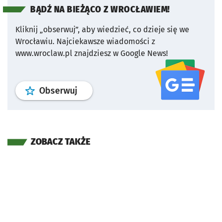
BĄDŹ NA BIEŻĄCO Z WROCŁAWIEM!
Kliknij „obserwuj”, aby wiedzieć, co dzieje się we
Wrocławiu.
Najciekawsze wiadomości z
www.wroclaw.pl znajdziesz w Google News!
profil
google news
serwisu wroclaw
Obserwuj
ZOBACZ TAKŻE