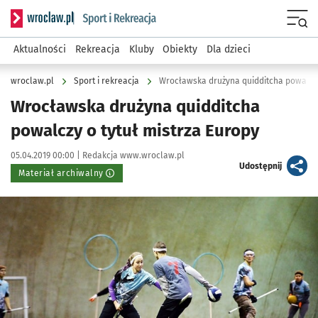
Serwis informacyjny wroclaw.pl podserwis: Sport i rekreacja
Menu
Aktualności
Rekreacja
Kluby
Obiekty
Dla dzieci
wroclaw.pl
Sport i rekreacja
Wrocławska drużyna quidditcha powalczy
Wrocławska drużyna quidditcha
powalczy o tytuł mistrza Europy
Data publikacji:
Autor:
05.04.2019 00:00 |
Redakcja www.wroclaw.pl
artykuł
Udostępnij
Materiał archiwalny
Kliknij, aby powiększyć