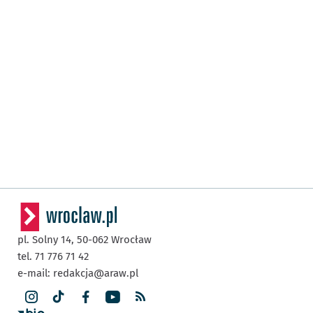
pl. Solny 14,
50-062
Wrocław
tel. 71 776 71 42
e-mail:
redakcja@araw.pl