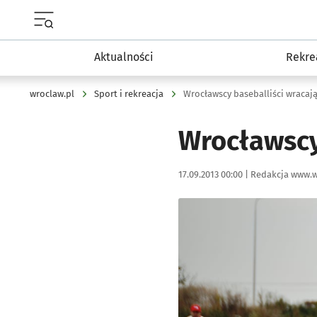
Menu główne portalu wroclaw.pl
Aktualności
Rekre
wroclaw.pl
Sport i rekreacja
Wrocławscy baseballiści wracają
Wrocławscy 
Data publikacji:
Autor:
17.09.2013 00:00 |
Redakcja www.w
Kliknij, aby powiększyć