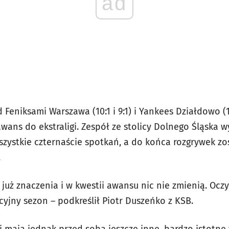
ad
Feniksami Warszawa (10:1 i 9:1) i Yankees Działdowo (1
awans do ekstraligi. Zespół ze stolicy Dolnego Śląska
wszystkie czternaście spotkań, a do końca rozgrywek zo
.
 już znaczenia i w kwestii awansu nic nie zmienią. Ocz
kcyjny sezon – podkreślił Piotr Duszeńko z KSB.