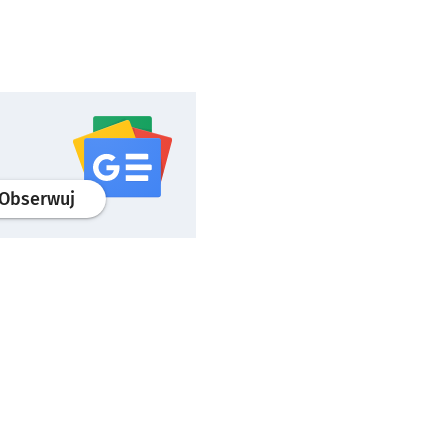
profil
google news
serwisu wroclaw.pl
Obserwuj