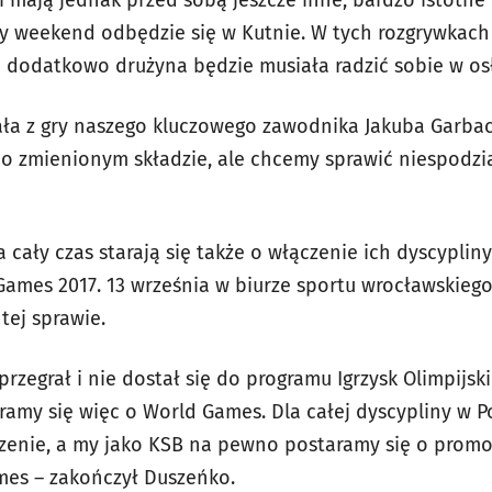
i mają jednak przed sobą jeszcze inne, bardzo istotne
szy weekend odbędzie się w Kutnie. W tych rozgrywkach 
, a dodatkowo drużyna będzie musiała radzić sobie w os
ła z gry naszego kluczowego zawodnika Jakuba Garbac
o zmienionym składzie, ale chcemy sprawić niespodzi
a cały czas starają się także o włączenie ich dyscyplin
ames 2017. 13 września w biurze sportu wrocławskiego
tej sprawie.
przegrał i nie dostał się do programu Igrzysk Olimpijsk
ramy się więc o World Games. Dla całej dyscypliny w P
enie, a my jako KSB na pewno postaramy się o promoc
mes – zakończył Duszeńko.