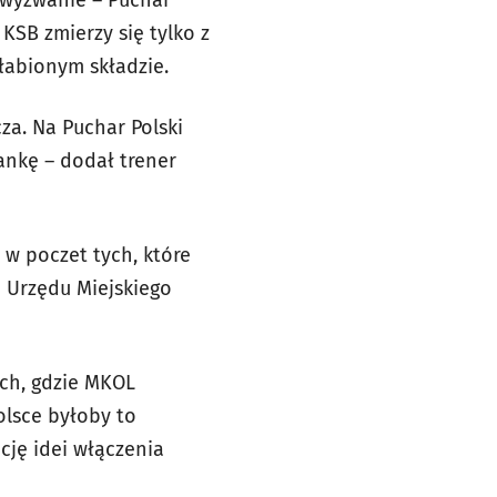
 wyzwanie – Puchar
KSB zmierzy się tylko z
łabionym składzie.
za. Na Puchar Polski
ankę – dodał trener
y w poczet tych, które
 Urzędu Miejskiego
ich, gdzie MKOL
olsce byłoby to
ję idei włączenia