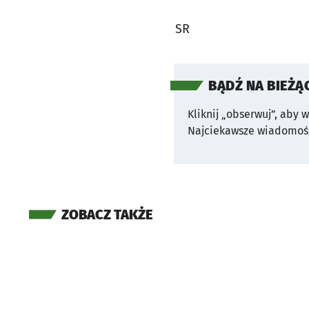
SR
BĄDŹ NA BIEŻĄ
Kliknij „obserwuj”, aby 
Najciekawsze wiadomośc
ZOBACZ TAKŻE