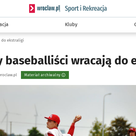
Serwis informacyjny wroclaw.pl podserwis: Sport 
acja
Kluby
 do ekstraligi
baseballiści wracają do e
roclaw.pl
Materiał archiwalny