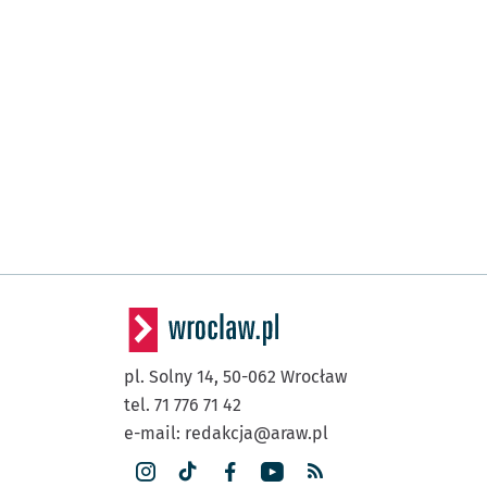
pl. Solny 14,
50-062
Wrocław
tel. 71 776 71 42
e-mail:
redakcja@araw.pl