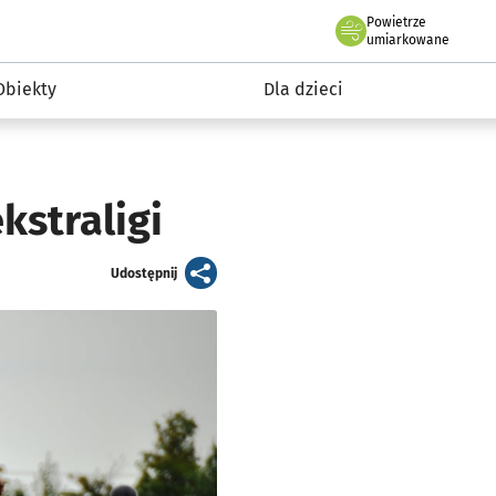
Powietrze
we Wrocławiu
i rekreacja
umiarkowane
Obiekty
Dla dzieci
kstraligi
artykuł
Udostępnij