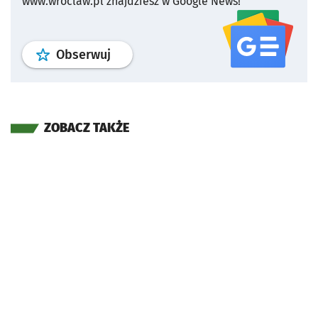
www.wroclaw.pl znajdziesz w Google News!
profil
google news
serwisu wroclaw
Obserwuj
ZOBACZ TAKŻE