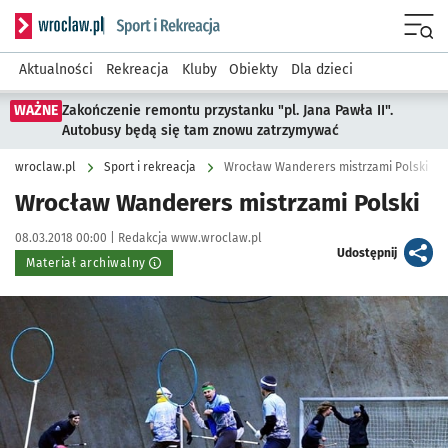
Serwis informacyjny wroclaw.pl podserwis: Sport i rekreacja
Menu
Aktualności
Rekreacja
Kluby
Obiekty
Dla dzieci
WAŻNE
Zakończenie remontu przystanku "pl. Jana Pawła II".
Autobusy będą się tam znowu zatrzymywać
wroclaw.pl
Sport i rekreacja
Wrocław Wanderers mistrzami Polski
Wrocław Wanderers mistrzami Polski
Data publikacji:
Autor:
08.03.2018 00:00 |
Redakcja www.wroclaw.pl
artykuł
Udostępnij
Materiał archiwalny
Kliknij, aby powiększyć