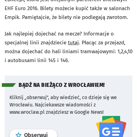
EHF Euro 2016. Bilety możecie kupić także w salonach
Empik. Pamiętajcie, że bilety nie podlegają zwrotom.
Jak najlepiej dojechać na mecze? Informacje o
specjalnej linii znajdziecie
tutaj
. Płacąc za przejazd,
można dojechać do hali liniami tramwajowymi: 1,2,4,10
i autobusami linii 145 i 146.
BĄDŹ NA BIEŻĄCO Z WROCŁAWIEM!
Kliknij „obserwuj”, aby wiedzieć, co dzieje się we
Wrocławiu.
Najciekawsze wiadomości z
www.wroclaw.pl znajdziesz w Google News!
profil
google news
serwisu wroclaw
Obserwuj