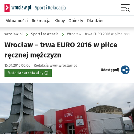
Serwis informacyjny wroclaw.pl podserwis: Sport i rekreacja
Menu
Aktualności
Rekreacja
Kluby
Obiekty
Dla dzieci
wroclaw.pl
Sport i rekreacja
Wrocław – trwa EURO 2016 w piłce ręczn
Wrocław – trwa EURO 2016 w piłce
ręcznej mężczyzn
Data publikacji:
Autor:
15.01.2016 00:00 |
Redakcja www.wroclaw.pl
artykuł
Udostępnij
Materiał archiwalny
Kliknij, aby powiększyć