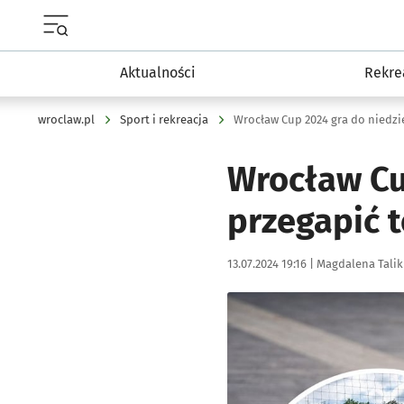
Menu główne portalu wroclaw.pl
Aktualności
Rekre
wroclaw.pl
Sport i rekreacja
Wrocław Cup 2024 gra do niedzie
Wrocław Cu
przegapić t
Data publikacji:
Autor:
13.07.2024 19:16 |
Magdalena Talik
Kliknij, aby zobaczyć galer