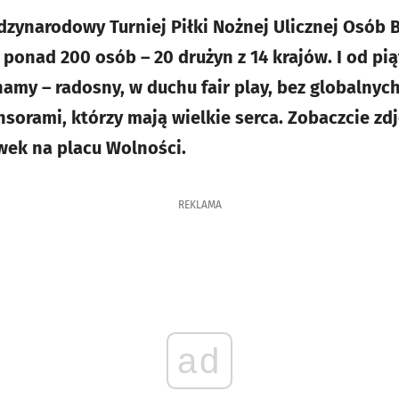
dzynarodowy Turniej Piłki Nożnej Ulicznej Osó
ponad 200 osób – 20 drużyn z 14 krajów. I od piąt
my – radosny, w duchu fair play, bez globalnych 
sorami, którzy mają wielkie serca. Zobaczcie zdj
wek na placu Wolności.
REKLAMA
ad