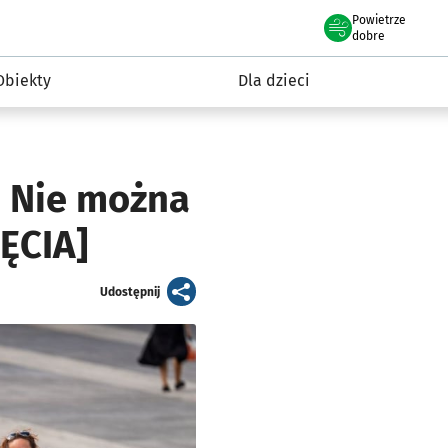
Powietrze
we Wrocławiu
i rekreacja
dobre
Obiekty
Dla dzieci
. Nie można
JĘCIA]
artykuł
Udostępnij