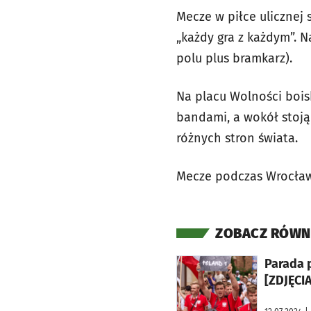
Mecze w piłce ulicznej 
„każdy gra z każdym”. 
polu plus bramkarz).
Na placu Wolności bois
bandami, a wokół stoją 
różnych stron świata.
Mecze podczas Wrocław 
ZOBACZ RÓWN
otworzy się w nowej karcie
Parada p
[ZDJĘCIA