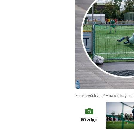
Kolaż dwóch zdjęć – na większym d
galeria
60
zdjęć