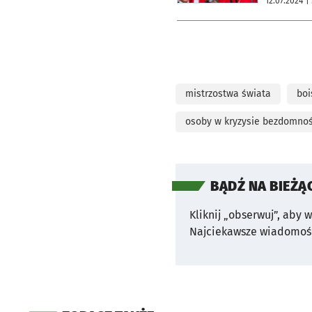
12.07.2024
|
mistrzostwa świata
boi
osoby w kryzysie bezdomnoś
BĄDŹ NA BIEŻĄ
Kliknij „obserwuj”, aby 
Najciekawsze wiadomośc