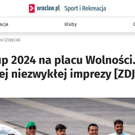
Serwis informacyjny wroclaw.pl podserwis: Sport 
acja
Kluby
li [ZDJĘCIA]
p 2024 na placu Wolności
ej niezwykłej imprezy [ZD
ię