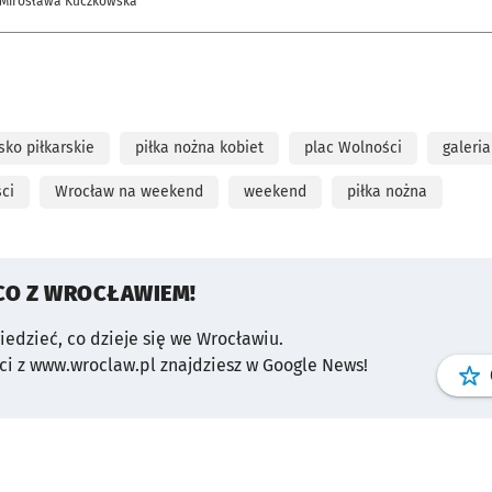
 Mirosława Kuczkowska
sko piłkarskie
piłka nożna kobiet
plac Wolności
galeria
ci
Wrocław na weekend
weekend
piłka nożna
CO Z WROCŁAWIEM!
wiedzieć, co dzieje się we Wrocławiu.
i z www.wroclaw.pl znajdziesz w Google News!