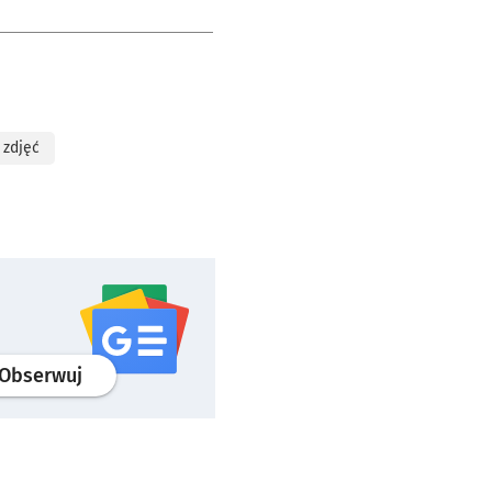
 zdjęć
profil
google news
serwisu wroclaw.pl
Obserwuj