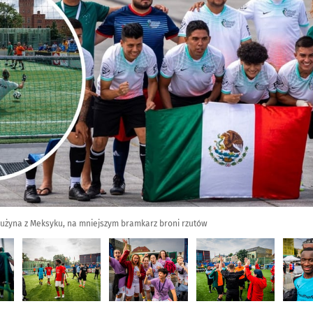
rużyna z Meksyku, na mniejszym bramkarz broni rzutów