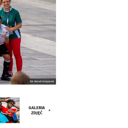
fot. Marek Księżarek
GALERIA
ZDJĘĆ