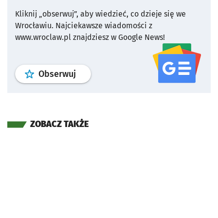
Kliknij „obserwuj”, aby wiedzieć, co dzieje się we
Wrocławiu.
Najciekawsze wiadomości z
www.wroclaw.pl znajdziesz w Google News!
profil
google news
serwisu wroclaw
Obserwuj
ZOBACZ TAKŻE