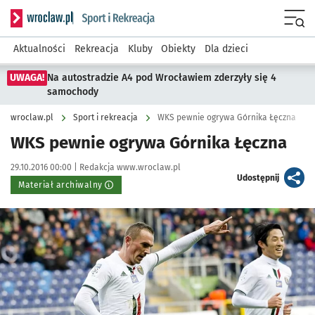
Serwis informacyjny wroclaw.pl podserwis: Sport i rekreacja
Menu
Aktualności
Rekreacja
Kluby
Obiekty
Dla dzieci
UWAGA!
Na autostradzie A4 pod Wrocławiem zderzyły się 4
samochody
wroclaw.pl
Sport i rekreacja
WKS pewnie ogrywa Górnika Łęczna
WKS pewnie ogrywa Górnika Łęczna
Data publikacji:
Autor:
29.10.2016 00:00 |
Redakcja www.wroclaw.pl
artykuł
Udostępnij
Materiał archiwalny
Kliknij, aby powiększyć