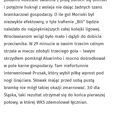
i potężnie huknął z woleja nie dając żadnych szans
bramkarzowi gospodarzy. O ile gol Morioki był
niezwykle efektowny, o tyle trafienie „Bili” będzie
należało do najpiękniejszych całej kolejki ligowej.
Wrocławianom wciąż było mało i dążyli do dobicia
przeciwnika. W 29 minucie w swoim trzecim celnym
strzale w meczu zdobyli trzeciego gola – lewym
skrzydłem pomknął Alvarinho i mocno dośrodkował
w pole karne gospodarzy. Tam niefortunnie
interweniował Prusak, który wybił piłkę wprost pod
nogi Grajciara. Słowak mając przed sobą pustą
bramkę nie mógł takiej okazji zmarnować. 3:0 dla
Śląska, taki rezultat utrzymał się do końca pierwszej
połowy, w której WKS zdemolował łęcznian.