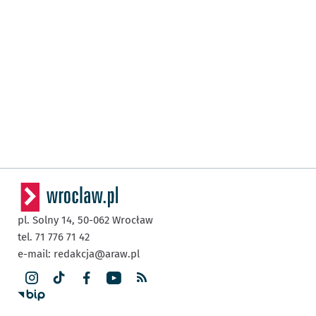
pl. Solny 14,
50-062
Wrocław
tel. 71 776 71 42
e-mail:
redakcja@araw.pl