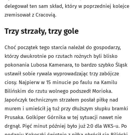
delegował ten sam skład, który w poprzedniej kolejce
zremisował z Cracovią.
Trzy strzały, trzy gole
Choć początek tego starcia należał do gospodarzy,
którzy dwukrotnie po rzutach rożnych byli blisko
pokonania Lubosa Kamenara, to bardzo szybko Śląsk
ustawił sobie rywala wyprowadzając trzy zabójcze
ciosy. Najpierw w 15 minucie po faulu na Kamilu
Bilińskim do rzutu wolnego podszedł Morioka.
Japończyk technicznym strzałem posłał piłkę nad
murem i umieścił ją tuż przy dłuższym słupku bramki
Prusaka. Golkiper Górnika w tej sytuacji nawet nie
drgnął. Pięć minut później było już 2:0 dla WKS-u. Po
podaniu Kokoszki świetnie z piłką obrócił się Biliński