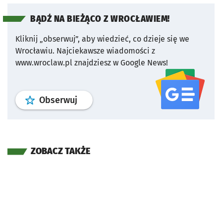
BĄDŹ NA BIEŻĄCO Z WROCŁAWIEM!
Kliknij „obserwuj”, aby wiedzieć, co dzieje się we
Wrocławiu.
Najciekawsze wiadomości z
www.wroclaw.pl znajdziesz w Google News!
profil
google news
serwisu wroclaw
Obserwuj
ZOBACZ TAKŻE