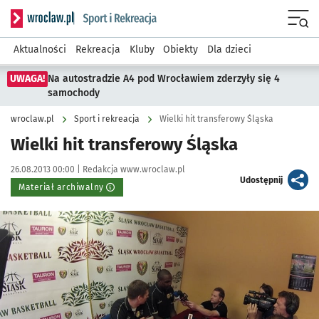
Serwis informacyjny wroclaw.pl podserwis: Sport i rekreacja
Menu
Aktualności
Rekreacja
Kluby
Obiekty
Dla dzieci
UWAGA!
Na autostradzie A4 pod Wrocławiem zderzyły się 4
samochody
wroclaw.pl
Sport i rekreacja
Wielki hit transferowy Śląska
Wielki hit transferowy Śląska
Data publikacji:
Autor:
26.08.2013 00:00 |
Redakcja www.wroclaw.pl
artykuł
Udostępnij
Materiał archiwalny
Kliknij, aby powiększyć