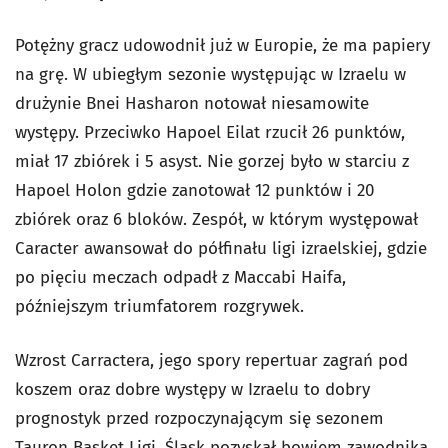
Potężny gracz udowodnił już w Europie, że ma papiery
na grę. W ubiegłym sezonie występując w Izraelu w
drużynie Bnei Hasharon notował niesamowite
występy. Przeciwko Hapoel Eilat rzucił 26 punktów,
miał 17 zbiórek i 5 asyst. Nie gorzej było w starciu z
Hapoel Holon gdzie zanotował 12 punktów i 20
zbiórek oraz 6 bloków. Zespół, w którym występował
Caracter awansował do półfinału ligi izraelskiej, gdzie
po pięciu meczach odpadł z Maccabi Haifa,
późniejszym triumfatorem rozgrywek.
Wzrost Carractera, jego spory repertuar zagrań pod
koszem oraz dobre występy w Izraelu to dobry
prognostyk przed rozpoczynającym się sezonem
Tauron Basket Ligi. Śląsk pozyskał bowiem zawodnika,