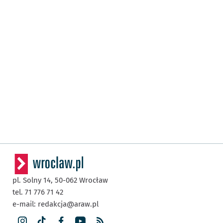
pl. Solny 14,
50-062
Wrocław
tel. 71 776 71 42
e-mail:
redakcja@araw.pl