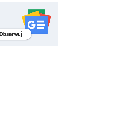
profil
google news
serwisu wroclaw.pl
Obserwuj