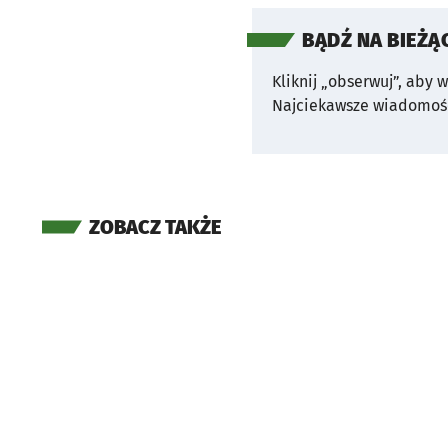
BĄDŹ NA BIEŻĄ
Kliknij „obserwuj”, aby 
Najciekawsze wiadomośc
ZOBACZ TAKŻE