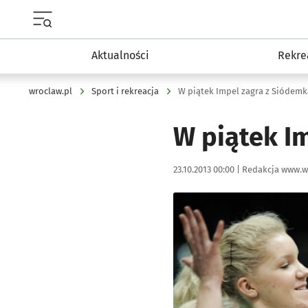
Menu główne portalu wroclaw.pl
Aktualności
Rekre
wroclaw.pl
Sport i rekreacja
W piątek Impel zagra z Siódemką
W piątek Im
Data publikacji:
Autor:
23.10.2013 00:00 |
Redakcja www.w
Kliknij, aby powiększyć