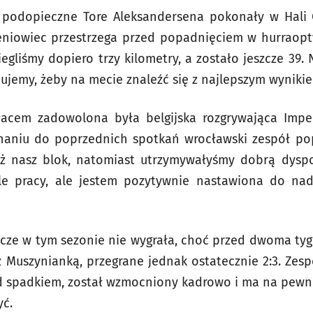
 podopieczne Tore Aleksandersena pokonały w Hali 
leniowiec przestrzega przed popadnięciem w hurraopt
egliśmy dopiero trzy kilometry, a zostało jeszcze 39. 
ujemy, żeby na mecie znaleźć się z najlepszym wynikie
acem zadowolona była belgijska rozgrywająca Impel
naniu do poprzednich spotkań wrocławski zespół pop
eż nasz blok, natomiast utrzymywałyśmy dobrą dyspo
ele pracy, ale jestem pozytywnie nastawiona do na
zcze w tym sezonie nie wygrała, choć przed dwoma ty
Muszynianką, przegrane jednak ostatecznie 2:3. Zes
ed spadkiem, został wzmocniony kadrowo i ma na pewn
yć.