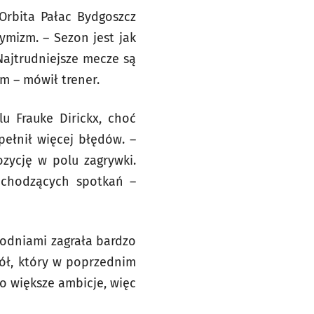
Orbita Pałac Bydgoszcz
ymizm. – Sezon jest jak
Najtrudniejsze mecze są
m – mówił trener.
u Frauke Dirickx, choć
ełnił więcej błędów. –
zycję w polu zagrywki.
dchodzących spotkań –
godniami zagrała bardzo
pół, który w poprzednim
o większe ambicje, więc