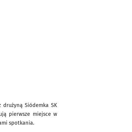
 z drużyną Siódemka SK
ują pierwsze miejsce w
ami spotkania.