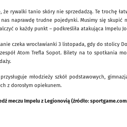
, że rywalki tanio skóry nie sprzedadzą. Te trochę ła
ą nas naprawdę trudne pojedynki. Musimy się skupić n
 walczyć o każdy punkt – podkreśliła atakująca Impelu J
nie czeka wrocławianki 3 listopada, gdy do stolicy Do
, zespół Atom Trefla Sopot. Bilety na to spotkania m
daży.
rzysługuje młodzieży szkół podstawowych, gimnazj
ch z dorosłym opiekunem.
dź meczu Impelu z Legionovią (źródło: sportgame.com.