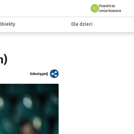
Powietrze
we Wrocławiu
i rekreacja
umiarkowane
Obiekty
Dla dzieci
m)
artykuł
Udostępnij