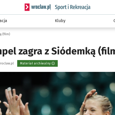
Serwis informacyjny wroclaw.pl podserwis: Sport 
acja
Kluby
 (film)
pel zagra z Siódemką (fil
roclaw.pl
Materiał archiwalny