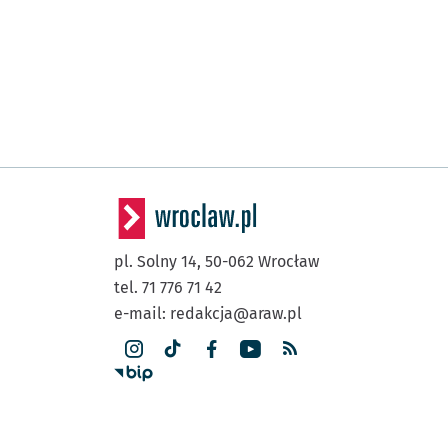
pl. Solny 14,
50-062
Wrocław
tel. 71 776 71 42
e-mail:
redakcja@araw.pl