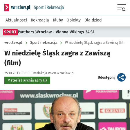
Serwis informacyjny wroclaw.pl podserwis: Sport i rekreacja
Menu
Aktualności
Rekreacja
Kluby
Obiekty
Dla dzieci
SPORT
Panthers Wrocław - Vienna Wikings 34:31
wroclaw.pl
Sport i rekreacja
W niedzielę Śląsk zagra z Zawiszą (film)
W niedzielę Śląsk zagra z Zawiszą
(film)
Data publikacji:
Autor:
25.10.2013 00:00 |
Redakcja www.wroclaw.pl
artykuł
Udostępnij
Materiał archiwalny
Kliknij, aby powiększyć