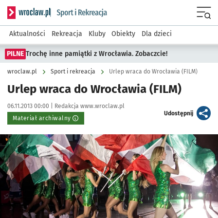
Serwis informacyjny wroclaw.pl podserwis: Sport i rekreacja
Menu
Aktualności
Rekreacja
Kluby
Obiekty
Dla dzieci
PILNE
Trochę inne pamiątki z Wrocławia. Zobaczcie!
wroclaw.pl
Sport i rekreacja
Urlep wraca do Wrocławia (FILM)
Urlep wraca do Wrocławia (FILM)
Data publikacji:
Autor:
06.11.2013 00:00 |
Redakcja www.wroclaw.pl
artykuł
Udostępnij
Materiał archiwalny
Kliknij, aby powiększyć