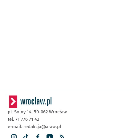
pl. Solny 14,
50-062
Wrocław
tel. 71 776 71 42
e-mail:
redakcja@araw.pl