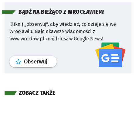
BĄDŹ NA BIEŻĄCO Z WROCŁAWIEM!
Kliknij „obserwuj”, aby wiedzieć, co dzieje się we
Wrocławiu.
Najciekawsze wiadomości z
www.wroclaw.pl znajdziesz w Google News!
profil
google news
serwisu wroclaw
Obserwuj
ZOBACZ TAKŻE