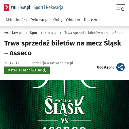
Serwis informacyjny wroclaw.pl podserwis: Sport i rekreacja
Menu
Aktualności
Rekreacja
Kluby
Obiekty
Dla dzieci
wroclaw.pl
Sport i rekreacja
Trwa sprzedaż biletów na mecz Śląsk – 
Trwa sprzedaż biletów na mecz Śląsk
– Asseco
Data publikacji:
Autor:
27.11.2013 00:00 |
Redakcja www.wroclaw.pl
artykuł
Udostępnij
Materiał archiwalny
Kliknij, aby powiększyć