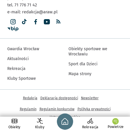
tel. 71 776 71 42
e-mail:
redakcja@araw.pl
Gwardia Wrocław
Obiekty sportowe we
Wrocławiu
Aktualności
Sport dla Dzieci
Rekreacja
Mapa strony
Kluby Sportowe
Inne informacje
Redakcja
Deklaracja dostępności
Newsletter
Regulamin
Regulamin konkursów
Polityka prywatności
Strona główna - wroclaw.pl
Ustawienia cookies
Powietrze
Obiekty
Kluby
Rekreacja
© Copyright 2005-2026, ARAW S.A., Gmina Wrocław