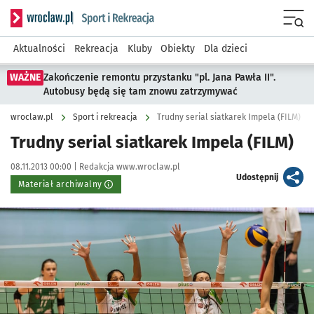
Serwis informacyjny wroclaw.pl podserwis: Sport i rekreacja
Menu
Aktualności
Rekreacja
Kluby
Obiekty
Dla dzieci
WAŻNE
Zakończenie remontu przystanku "pl. Jana Pawła II".
Autobusy będą się tam znowu zatrzymywać
wroclaw.pl
Sport i rekreacja
Trudny serial siatkarek Impela (FILM)
Trudny serial siatkarek Impela (FILM)
Data publikacji:
Autor:
08.11.2013 00:00 |
Redakcja www.wroclaw.pl
artykuł
Udostępnij
Materiał archiwalny
Kliknij, aby powiększyć