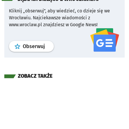
Kliknij „obserwuj”, aby wiedzieć, co dzieje się we
Wrocławiu.
Najciekawsze wiadomości z
www.wroclaw.pl znajdziesz w Google News!
profil
google news
serwisu wroclaw
Obserwuj
ZOBACZ TAKŻE