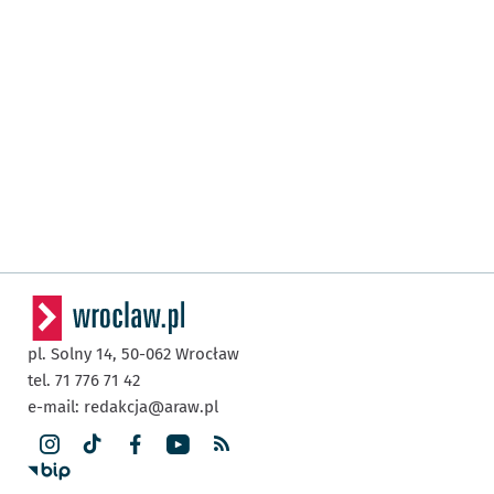
pl. Solny 14,
50-062
Wrocław
tel. 71 776 71 42
e-mail:
redakcja@araw.pl