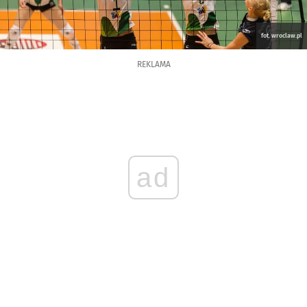
fot. wroclaw.pl
REKLAMA
ad