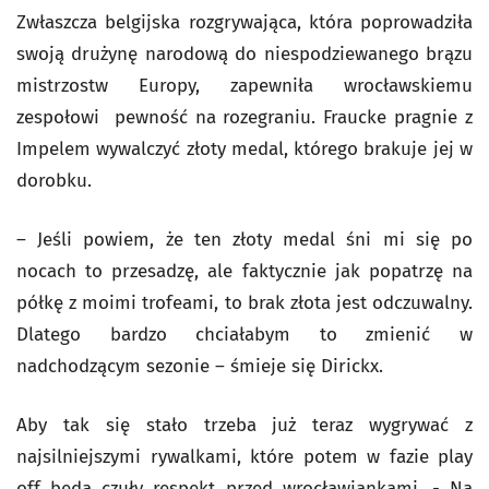
Zwłaszcza belgijska rozgrywająca, która poprowadziła
swoją drużynę narodową do niespodziewanego brązu
mistrzostw Europy, zapewniła wrocławskiemu
zespołowi pewność na rozegraniu. Fraucke pragnie z
Impelem wywalczyć złoty medal, którego brakuje jej w
dorobku.
– Jeśli powiem, że ten złoty medal śni mi się po
nocach to przesadzę, ale faktycznie jak popatrzę na
półkę z moimi trofeami, to brak złota jest odczuwalny.
Dlatego bardzo chciałabym to zmienić w
nadchodzącym sezonie – śmieje się Dirickx.
Aby tak się stało trzeba już teraz wygrywać z
najsilniejszymi rywalkami, które potem w fazie play
off będą czuły respekt przed wrocławiankami. - Na