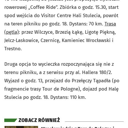
rowerowej „Coffee Ride”. Zbiórka o godz. 15.30, start
spod wejścia do Visitor Centre Hali Stulecia, powrót
na teren pikniku po godz. 18. Dystans: 70 km.
Trasa
(pętla)
: przez Wilczyce, Brzezią Łąkę, Ligotę Piękną,
Jelcz-Laskowice, Czernicę, Kamieniec Wrocławski i
Trestno.
Druga opcja to wycieczka rozpoczynająca się nie z
terenu pikniku, a z serwisu przy al. Hallera 180/2.
Wyjazd o godz. 13, przejazd do Przełęczy Tąpadła (po
fragmencie trasy Tour de Pologne), dojazd pod Halę
Stulecia po godz. 18. Dystans: 110 km.
ZOBACZ RÓWNIEŻ
otworzy się w nowej karcie