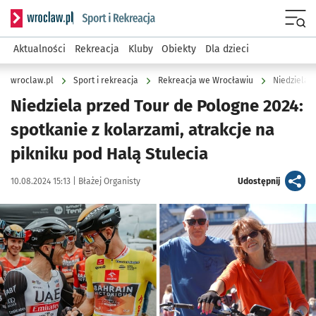
Serwis informacyjny wroclaw.pl podserwis: Sport i rekreacja
Menu
Aktualności
Rekreacja
Kluby
Obiekty
Dla dzieci
wroclaw.pl
Sport i rekreacja
Rekreacja we Wrocławiu
Niedziela p
Niedziela przed Tour de Pologne 2024:
spotkanie z kolarzami, atrakcje na
pikniku pod Halą Stulecia
Data publikacji:
Autor:
artykuł
10.08.2024 15:13 |
Błażej Organisty
Udostępnij
Kliknij, aby powiększyć