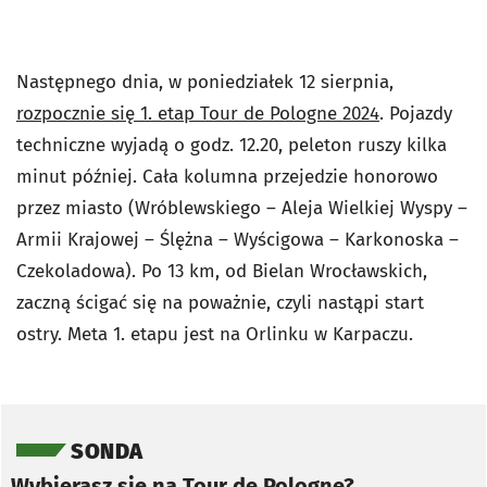
Następnego dnia, w poniedziałek 12 sierpnia,
rozpocznie się 1. etap Tour de Pologne 2024
. Pojazdy
techniczne wyjadą o godz. 12.20, peleton ruszy kilka
minut później. Cała kolumna przejedzie honorowo
przez miasto (Wróblewskiego – Aleja Wielkiej Wyspy –
Armii Krajowej – Ślężna – Wyścigowa – Karkonoska –
Czekoladowa). Po 13 km, od Bielan Wrocławskich,
zaczną ścigać się na poważnie, czyli nastąpi start
ostry. Meta 1. etapu jest na Orlinku w Karpaczu.
Pomiń sondę
SONDA
Wybierasz się na Tour de Pologne?