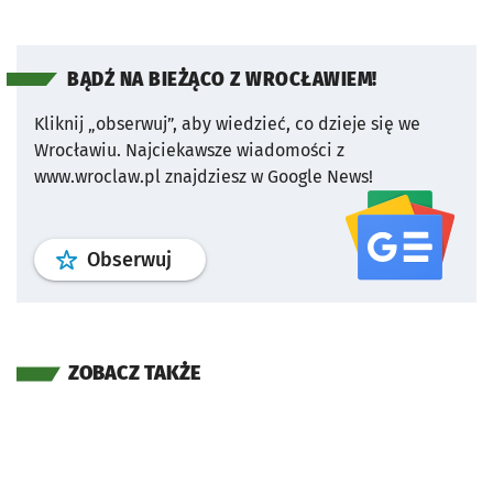
BĄDŹ NA BIEŻĄCO Z WROCŁAWIEM!
Kliknij „obserwuj”, aby wiedzieć, co dzieje się we
Wrocławiu.
Najciekawsze wiadomości z
www.wroclaw.pl znajdziesz w Google News!
profil
google news
serwisu wroclaw
Obserwuj
ZOBACZ TAKŻE