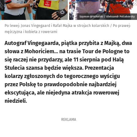
Szymon Gruchalski / Oleksandr Poliakovsky
Po lewej: Jonas Vingegaard i Rafał Majka w strojach kolarskich / Po prawej:
mężczyzna i kobieta z rowerami
Autograf Vingegaarda, piątka przybita z Majką, dwa
słowa z Mohoriciem… na trasie Tour de Pologne to
się raczej nie przydarzy, ale 11 sierpnia pod Halą
Stulecia szansa będzie większa. Prezentacja
kolarzy zgłoszonych do tegorocznego wyścigu
przez Polskę to prawdopodobnie najbardziej
ekscytująca, ale niejedyna atrakcja rowerowej
niedzieli.
REKLAMA