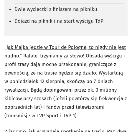
Dwie wycieczki z finiszem na pikniku
Dojazd na piknik i na start wyścigu TdP
„Jak Majka jedzie w Tour de Pologne, to nigdy nie jest
nudno.”
Rafale, trzymamy za słowo! Obsada wyścigu i
profil trasy dają mocne przekonanie, graniczące z
pewnością, że na trasie będzie się działo. Wystartują
w poniedziałek 12 sierpnia, skończą po 7 dniach
rywalizacji. Będą dopingowani przez ok. 3 miliony
kibiców przy szosach (jeżeli powtórzy się frekwencja z
poprzednich lat) i fanów przed telewizorami
(transmisje w TVP Sport i TVP 1).
Wiadomo, jak wyglądają spotkania na trasie. Raz, dwa,