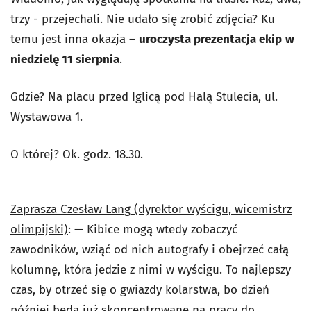
trzy - przejechali. Nie udało się zrobić zdjęcia? Ku
temu jest inna okazja –
uroczysta prezentacja ekip
w
niedzielę 11 sierpnia
.
Gdzie? Na placu przed Iglicą pod Halą Stulecia, ul.
Wystawowa 1.
O której? Ok. godz. 18.30.
Zaprasza Czesław Lang (dyrektor wyścigu, wicemistrz
olimpijski)
: — Kibice mogą wtedy zobaczyć
zawodników, wziąć od nich autografy i obejrzeć całą
kolumnę, która jedzie z nimi w wyścigu. To najlepszy
czas, by otrzeć się o gwiazdy kolarstwa, bo dzień
później będą już skoncentrowane na pracy do