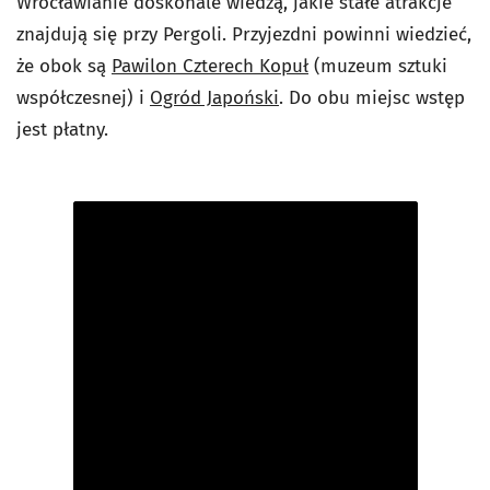
Wrocławianie doskonale wiedzą, jakie stałe atrakcje
znajdują się przy Pergoli. Przyjezdni powinni wiedzieć,
że obok są
Pawilon Czterech Kopuł
(muzeum sztuki
współczesnej) i
Ogród Japoński
. Do obu miejsc wstęp
jest płatny.