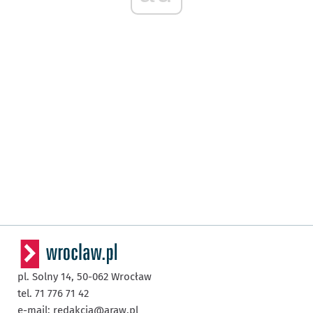
pl. Solny 14,
50-062
Wrocław
tel. 71 776 71 42
e-mail:
redakcja@araw.pl