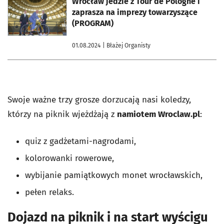
Wrocław jedzie z Tour de Pologne i
zaprasza na imprezy towarzyszące
(PROGRAM)
01.08.2024
| Błażej Organisty
Swoje ważne trzy grosze dorzucają nasi koledzy,
którzy na piknik wjeżdżają z
namiotem Wroclaw.pl
:
quiz z gadżetami-nagrodami,
kolorowanki rowerowe,
wybijanie pamiątkowych monet wrocławskich,
pełen relaks.
Dojazd na piknik i na start wyścigu