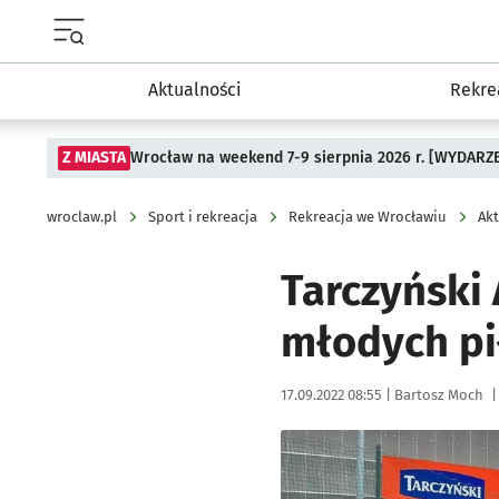
Menu główne portalu wroclaw.pl
Aktualności
Rekre
Z MIASTA
Wrocław na weekend 7-9 sierpnia 2026 r. [WYDARZ
wroclaw.pl
Sport i rekreacja
Rekreacja we Wrocławiu
Akt
Tarczyński
młodych pi
Data publikacji:
Autor:
17.09.2022 08:55 |
Bartosz Moch
|
Kliknij, aby zobaczyć galer