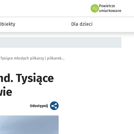
Powietrze
we Wrocławiu
i rekreacja
umiarkowane
Obiekty
Dla dzieci
Tarczyński Arena Cup wraca w weekend. Tysiące młodych piłkarzy i piłkarek na murawie
d. Tysiące
wie
artykuł
Udostępnij