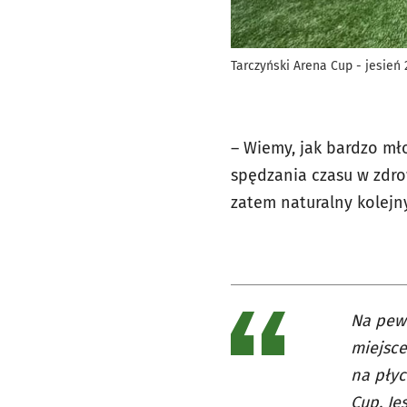
Tarczyński Arena Cup - jesień
– Wiemy, jak bardzo mł
spędzania czasu w zdro
zatem naturalny kolejn
Na pewn
miejsce
na płyc
Cup. Je