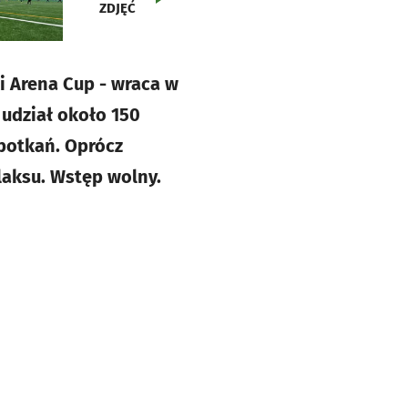
ZDJĘĆ
ki Arena Cup - wraca w
 udział około 150
spotkań. Oprócz
laksu. Wstęp wolny.