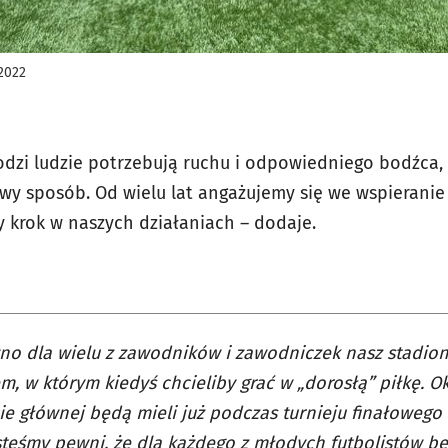
 2022
odzi ludzie potrzebują ruchu i odpowiedniego bodźca, 
wy sposób. Od wielu lat angażujemy się we wspieranie 
y krok w naszych działaniach – dodaje.
o dla wielu z zawodników i zawodniczek nasz stadion
m, w którym kiedyś chcieliby grać w „dorosłą” piłkę. O
ie głównej będą mieli już podczas turnieju finałowego
steśmy pewni, że dla każdego z młodych futbolistów będ