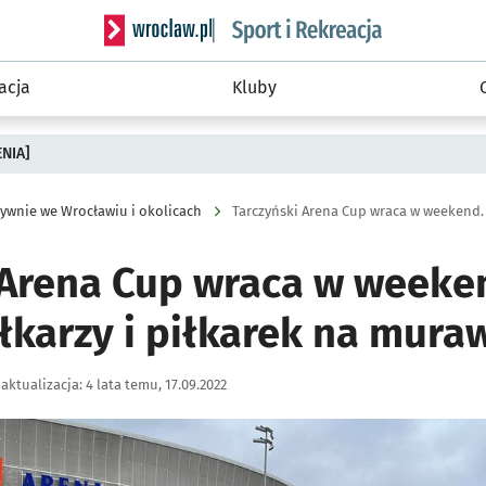
Serwis informacyjny wroclaw.pl podserwis: Sport 
acja
Kluby
ENIA]
ywnie we Wrocławiu i okolicach
 Arena Cup wraca w weeken
łkarzy i piłkarek na mura
aktualizacja:
4 lata temu, 17.09.2022
ię