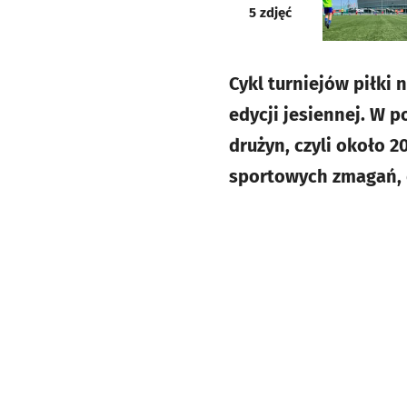
galeria
5
zdjęć
Cykl turniejów piłki 
edycji jesiennej. W p
drużyn, czyli około 
sportowych zmagań, d