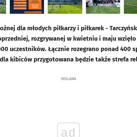
nożnej dla młodych piłkarzy i piłkarek - Tarczyńs
oprzedniej, rozgrywanej w kwietniu i maju wzięło
2000 uczestników. Łącznie rozegrano ponad 400 
la kibiców przygotowana będzie także strefa re
REKLAMA
ad