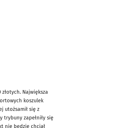
0 złotych. Największa
portowych koszulek
j utożsamił się z
y trybuny zapełniły się
kt nie będzie chciał