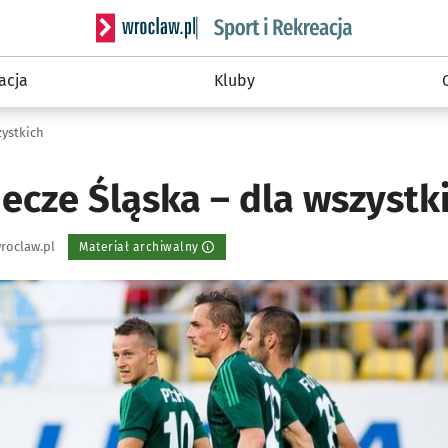
Serwis informacyjny wroclaw.pl podserwis: Sport 
acja
Kluby
zystkich
ecze Śląska – dla wszystk
roclaw.pl
Materiał archiwalny