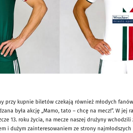
y przy kupnie biletów czekają również młodych fanów
zana była akcję „Mamo, tato – chcę na mecz!”. W jej r
szcze 13. roku życia, na mecze naszej drużyny wchodzili
em i dużym zainteresowaniem ze strony najmłodszych 