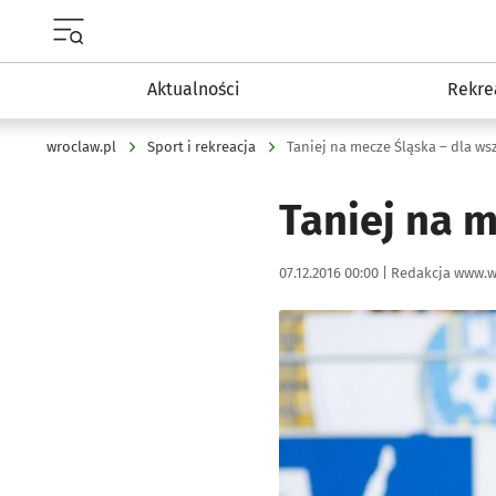
Menu główne portalu wroclaw.pl
Aktualności
Rekre
wroclaw.pl
Sport i rekreacja
Taniej na mecze Śląska – dla ws
Taniej na m
Data publikacji:
Autor:
07.12.2016 00:00 |
Redakcja www.w
Kliknij, aby powiększyć