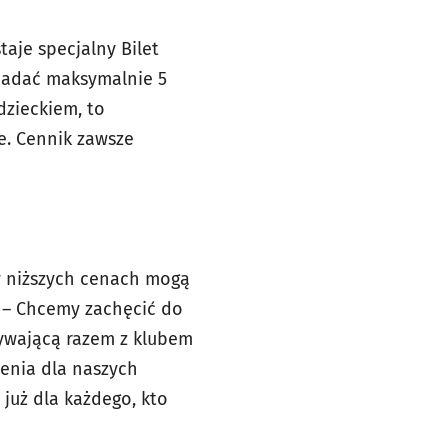
aje specjalny Bilet
ypadać maksymalnie 5
dzieckiem, to
ne. Cennik zawsze
 w niższych cenach mogą
h! – Chcemy zachęcić do
żywającą razem z klubem
ienia dla naszych
 już dla każdego, kto