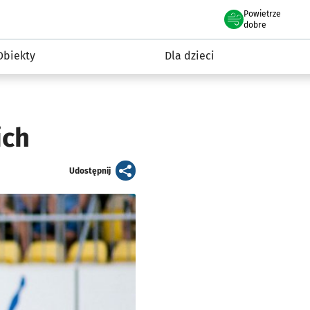
Powietrze
we Wrocławiu
i rekreacja
dobre
Obiekty
Dla dzieci
ich
artykuł
Udostępnij