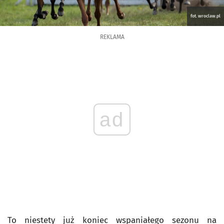
fot. wroclaw.pl
REKLAMA
ad
To niestety już koniec wspaniałego sezonu na