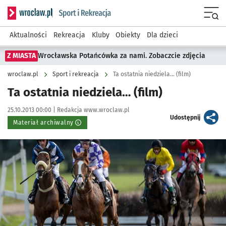
Serwis informacyjny wroclaw.pl podserwis: Sport i rekreacja
Menu
Aktualności
Rekreacja
Kluby
Obiekty
Dla dzieci
Z MIASTA
Wrocławska Potańcówka za nami. Zobaczcie zdjęcia
wroclaw.pl
Sport i rekreacja
Ta ostatnia niedziela… (film)
Ta ostatnia niedziela… (film)
Data publikacji:
Autor:
25.10.2013 00:00 |
Redakcja www.wroclaw.pl
artykuł
Udostępnij
Materiał archiwalny
Kliknij, aby powiększyć