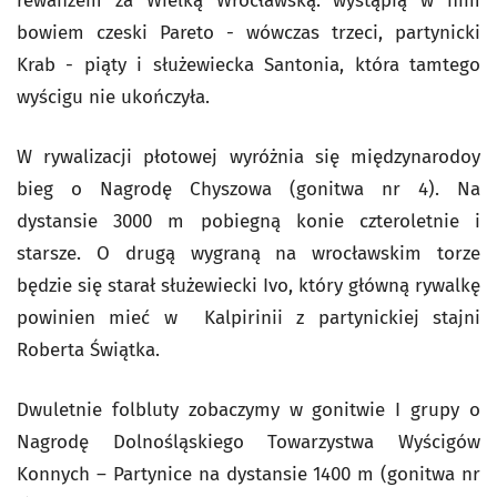
rewanżem za Wielką Wrocławską. wystąpią w nim
bowiem czeski Pareto - wówczas trzeci, partynicki
Krab - piąty i służewiecka Santonia, która tamtego
wyścigu nie ukończyła.
W rywalizacji płotowej wyróżnia się międzynarodoy
bieg o Nagrodę Chyszowa (gonitwa nr 4). Na
dystansie 3000 m pobiegną konie czteroletnie i
starsze. O drugą wygraną na wrocławskim torze
będzie się starał służewiecki Ivo, który główną rywalkę
powinien mieć w Kalpirinii z partynickiej stajni
Roberta Świątka.
Dwuletnie folbluty zobaczymy w gonitwie I grupy o
Nagrodę Dolnośląskiego Towarzystwa Wyścigów
Konnych – Partynice na dystansie 1400 m (gonitwa nr