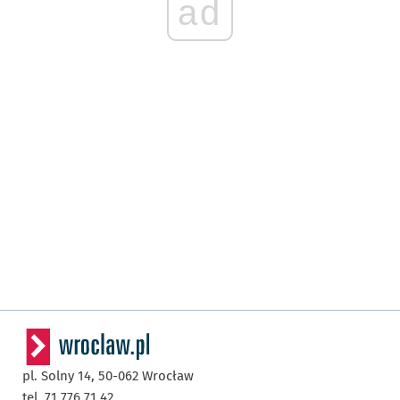
ad
pl. Solny 14,
50-062
Wrocław
tel. 71 776 71 42