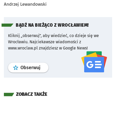
Andrzej Lewandowski
BĄDŹ NA BIEŻĄCO Z WROCŁAWIEM!
Kliknij „obserwuj”, aby wiedzieć, co dzieje się we
Wrocławiu.
Najciekawsze wiadomości z
www.wroclaw.pl znajdziesz w Google News!
profil
google news
serwisu wroclaw
Obserwuj
ZOBACZ TAKŻE