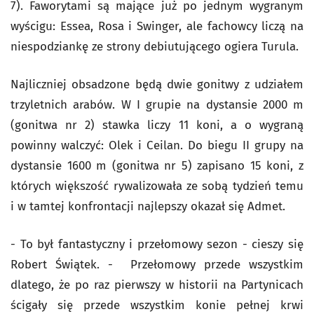
7). Faworytami są mające już po jednym wygranym
wyścigu: Essea, Rosa i Swinger, ale fachowcy liczą na
niespodziankę ze strony debiutującego ogiera Turula.
Najliczniej obsadzone będą dwie gonitwy z udziałem
trzyletnich arabów. W I grupie na dystansie 2000 m
(gonitwa nr 2) stawka liczy 11 koni, a o wygraną
powinny walczyć: Olek i Ceilan. Do biegu II grupy na
dystansie 1600 m (gonitwa nr 5) zapisano 15 koni, z
których większość rywalizowała ze sobą tydzień temu
i w tamtej konfrontacji najlepszy okazał się Admet.
- To był fantastyczny i przełomowy sezon - cieszy się
Robert Świątek. - Przełomowy przede wszystkim
dlatego, że po raz pierwszy w historii na Partynicach
ścigały się przede wszystkim konie pełnej krwi