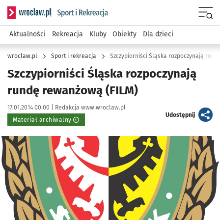
Serwis informacyjny wroclaw.pl podserwis: Sport i rekreacja
Menu
Aktualności
Rekreacja
Kluby
Obiekty
Dla dzieci
wroclaw.pl
Sport i rekreacja
Szczypiorniści Śląska rozpoczynają run
Szczypiorniści Śląska rozpoczynają
rundę rewanżową (FILM)
Data publikacji:
Autor:
17.01.2014 00:00 |
Redakcja www.wroclaw.pl
artykuł
Udostępnij
Materiał archiwalny
Kliknij, aby powiększyć