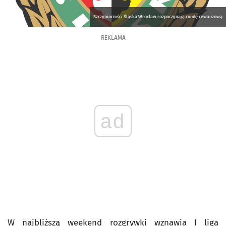
Szczypiorniści Śląska Wrocław rozpoczynają rundę rewanżową
REKLAMA
ad
W najbliższą weekend rozgrywki wznawia I liga