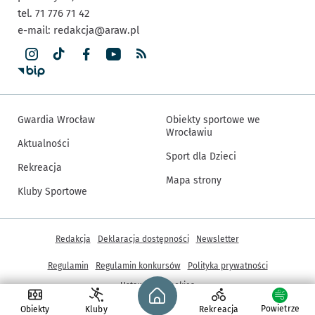
tel. 71 776 71 42
e-mail:
redakcja@araw.pl
Gwardia Wrocław
Obiekty sportowe we
Wrocławiu
Aktualności
Sport dla Dzieci
Rekreacja
Mapa strony
Kluby Sportowe
Inne informacje
Redakcja
Deklaracja dostępności
Newsletter
Regulamin
Regulamin konkursów
Polityka prywatności
Strona główna - wroclaw.pl
Ustawienia cookies
Powietrze
Obiekty
Kluby
Rekreacja
© Copyright 2005-2026, ARAW S.A., Gmina Wrocław