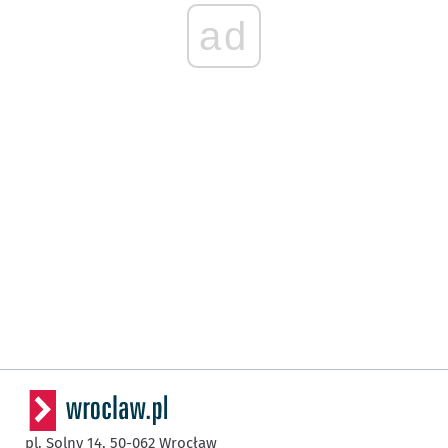
ad
pl. Solny 14,
50-062
Wrocław