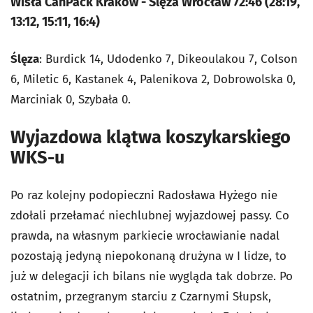
Wisła CanPack Kraków - Ślęza Wrocław 72:46 (28:19,
13:12, 15:11, 16:4)
Ślęza
: Burdick 14, Udodenko 7, Dikeoulakou 7, Colson
6, Miletic 6, Kastanek 4, Palenikova 2, Dobrowolska 0,
Marciniak 0, Szybała 0.
Wyjazdowa klątwa koszykarskiego
WKS-u
Po raz kolejny podopieczni Radosława Hyżego nie
zdołali przełamać niechlubnej wyjazdowej passy. Co
prawda, na własnym parkiecie wrocławianie nadal
pozostają jedyną niepokonaną drużyna w I lidze, to
już w delegacji ich bilans nie wygląda tak dobrze. Po
ostatnim, przegranym starciu z Czarnymi Słupsk,