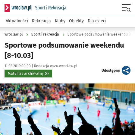
Serwis informacyjny wroclaw.pl podserwis: Sport i rekreacja
Menu
Aktualności
Rekreacja
Kluby
Obiekty
Dla dzieci
wroclaw.pl
Sport i rekreacja
Sportowe podsumowanie weekendu [8-1
Sportowe podsumowanie weekendu
[8-10.03]
Data publikacji:
Autor:
11.03.2019 00:00 |
Redakcja www.wroclaw.pl
artykuł
Udostępnij
Materiał archiwalny
Kliknij, aby powiększyć