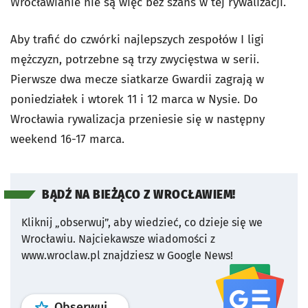
Wrocławianie nie są więc bez szans w tej rywalizacji.
Aby trafić do czwórki najlepszych zespołów I ligi
mężczyzn, potrzebne są trzy zwycięstwa w serii.
Pierwsze dwa mecze siatkarze Gwardii zagrają w
poniedziałek i wtorek 11 i 12 marca w Nysie. Do
Wrocławia rywalizacja przeniesie się w następny
weekend 16-17 marca.
BĄDŹ NA BIEŻĄCO Z WROCŁAWIEM!
Kliknij „obserwuj”, aby wiedzieć, co dzieje się we
Wrocławiu.
Najciekawsze wiadomości z
www.wroclaw.pl znajdziesz w Google News!
profil
google news
serwisu wroclaw
Obserwuj