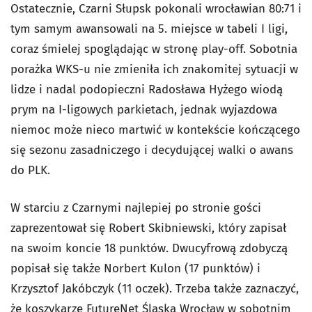
Ostatecznie, Czarni Słupsk pokonali wrocławian 80:71 i
tym samym awansowali na 5. miejsce w tabeli I ligi,
coraz śmielej spoglądając w stronę play-off. Sobotnia
porażka WKS-u nie zmieniła ich znakomitej sytuacji w
lidze i nadal podopieczni Radosława Hyżego wiodą
prym na I-ligowych parkietach, jednak wyjazdowa
niemoc może nieco martwić w kontekście kończącego
się sezonu zasadniczego i decydującej walki o awans
do PLK.
W starciu z Czarnymi najlepiej po stronie gości
zaprezentował się Robert Skibniewski, który zapisał
na swoim koncie 18 punktów. Dwucyfrową zdobyczą
popisał się także Norbert Kulon (17 punktów) i
Krzysztof Jakóbczyk (11 oczek). Trzeba także zaznaczyć,
że koszykarze FutureNet Śląska Wrocław w sobotnim