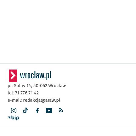
pl. Solny 14,
50-062
Wrocław
tel. 71 776 71 42
e-mail:
redakcja@araw.pl