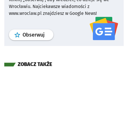
Wrocławiu.
Najciekawsze wiadomości z
www.wroclaw.pl znajdziesz w Google News!
profil
google news
serwisu wroclaw
Obserwuj
ZOBACZ TAKŻE