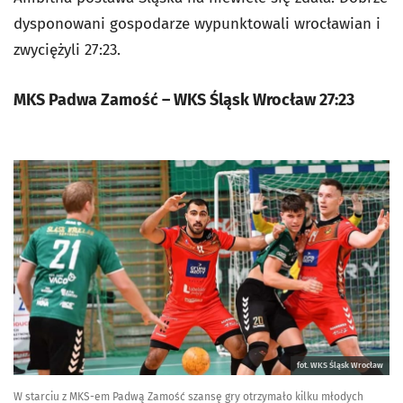
dysponowani gospodarze wypunktowali wrocławian i
zwyciężyli 27:23.
MKS Padwa Zamość – WKS Śląsk Wrocław 27:23
fot. WKS Śląsk Wrocław
W starciu z MKS-em Padwą Zamość szansę gry otrzymało kilku młodych