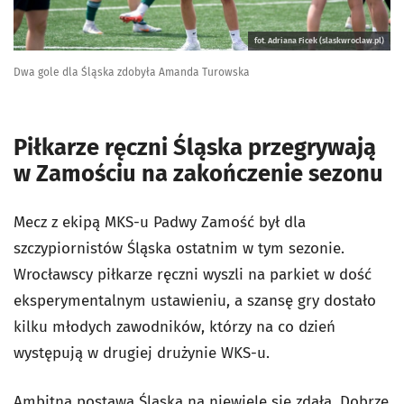
fot. Adriana Ficek (slaskwroclaw.pl)
Dwa gole dla Śląska zdobyła Amanda Turowska
Piłkarze ręczni Śląska przegrywają
w Zamościu na zakończenie sezonu
Mecz z ekipą MKS-u Padwy Zamość był dla
szczypiornistów Śląska ostatnim w tym sezonie.
Wrocławscy piłkarze ręczni wyszli na parkiet w dość
eksperymentalnym ustawieniu, a szansę gry dostało
kilku młodych zawodników, którzy na co dzień
występują w drugiej drużynie WKS-u.
Ambitna postawa Śląska na niewiele się zdała. Dobrze