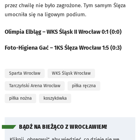
przez chwilę nie było zagrożone. Tym samym Ślęza
umocniła się na ligowym podium.
Olimpia Elbląg – WKS Śląsk II Wrocław 0:1 (0:0)
Foto-Higiena Gać – 1KS Ślęza Wrocław 1:5 (0:3)
Sparta Wrocław
WKS Śląsk Wrocław
Tarczyński Arena Wrocław
piłka ręczna
piłka nożna
koszykówka
BĄDŹ NA BIEŻĄCO Z WROCŁAWIEM!
Kliknij „obserwuj”, aby wiedzieć, co dzieje się we