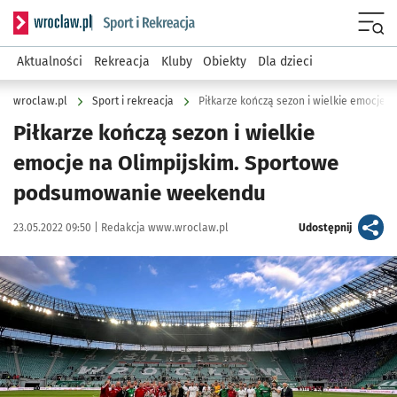
Serwis informacyjny wroclaw.pl podserwis: Sport i rekreacja
Menu
Aktualności
Rekreacja
Kluby
Obiekty
Dla dzieci
wroclaw.pl
Sport i rekreacja
Piłkarze kończą sezon i wielkie
emocje na Olimpijskim. Sportowe
podsumowanie weekendu
Data publikacji:
Autor:
artykuł
23.05.2022 09:50 |
Redakcja www.wroclaw.pl
Udostępnij
Kliknij, aby powiększyć