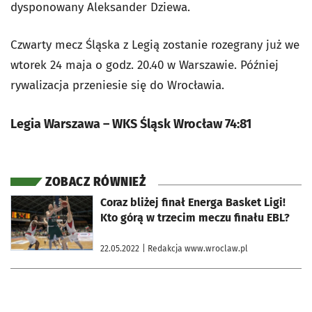
dysponowany Aleksander Dziewa.
Czwarty mecz Śląska z Legią zostanie rozegrany już we
wtorek 24 maja o godz. 20.40 w Warszawie. Później
rywalizacja przeniesie się do Wrocławia.
Legia Warszawa – WKS Śląsk Wrocław 74:81
ZOBACZ RÓWNIEŻ
otworzy się w nowej karcie
Coraz bliżej finał Energa Basket Ligi!
Kto górą w trzecim meczu finału EBL?
22.05.2022
| Redakcja www.wroclaw.pl