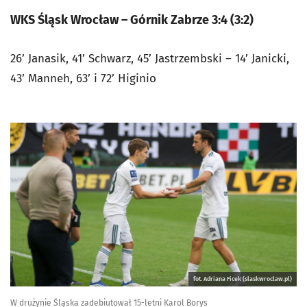
WKS Śląsk Wrocław – Górnik Zabrze 3:4 (3:2)
26’ Janasik, 41’ Schwarz, 45’ Jastrzembski – 14’ Janicki,
43’ Manneh, 63’ i 72’ Higinio
fot. Adriana Ficek (slaskwroclaw.pl)
W drużynie Śląska zadebiutował 15-letni Karol Borys