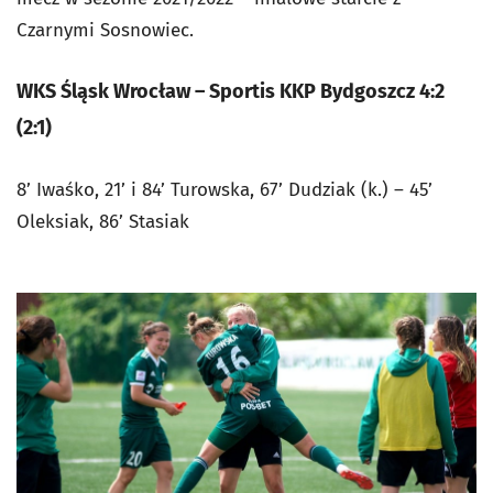
Czarnymi Sosnowiec.
WKS Śląsk Wrocław – Sportis KKP Bydgoszcz 4:2
(2:1)
8’ Iwaśko, 21’ i 84’ Turowska, 67’ Dudziak (k.) – 45’
Oleksiak, 86’ Stasiak