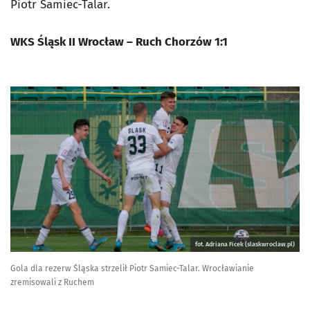
Piotr Samiec-Talar.
WKS Śląsk II Wrocław – Ruch Chorzów 1:1
fot. Adriana Ficek (slaskwroclaw.pl)
Gola dla rezerw Śląska strzelił Piotr Samiec-Talar. Wrocławianie
zremisowali z Ruchem