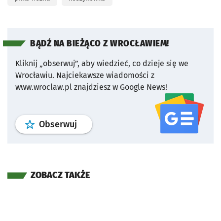
BĄDŹ NA BIEŻĄCO Z WROCŁAWIEM!
Kliknij „obserwuj”, aby wiedzieć, co dzieje się we
Wrocławiu.
Najciekawsze wiadomości z
www.wroclaw.pl znajdziesz w Google News!
profil
google news
serwisu wroclaw
Obserwuj
ZOBACZ TAKŻE