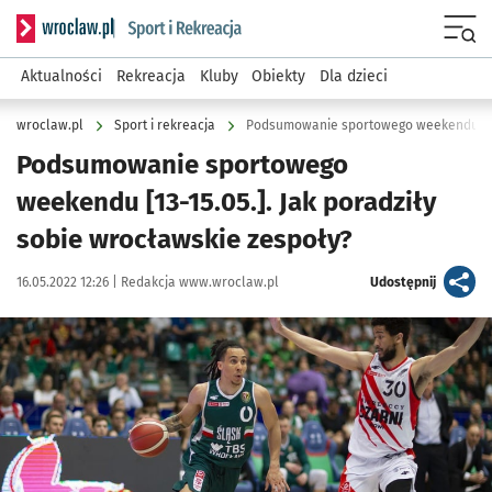
Serwis informacyjny wroclaw.pl podserwis: Sport i rekreacja
Menu
Aktualności
Rekreacja
Kluby
Obiekty
Dla dzieci
wroclaw.pl
Sport i rekreacja
Podsumowanie sportowego
weekendu [13-15.05.]. Jak poradziły
sobie wrocławskie zespoły?
Data publikacji:
Autor:
artykuł
16.05.2022 12:26 |
Redakcja www.wroclaw.pl
Udostępnij
Kliknij, aby powiększyć