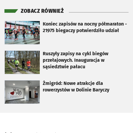
ZOBACZ RÓWNIEŻ
otworzy się w nowej karcie
Koniec zapisów na nocny półmaraton -
21975 biegaczy potwierdziło udział
otworzy się w nowej karcie
Ruszyły zapisy na cykl biegów
przełajowych. Inauguracja w
sąsiedztwie pałacu
otworzy się w nowej karcie
Żmigród: Nowe atrakcje dla
rowerzystów w Dolinie Baryczy