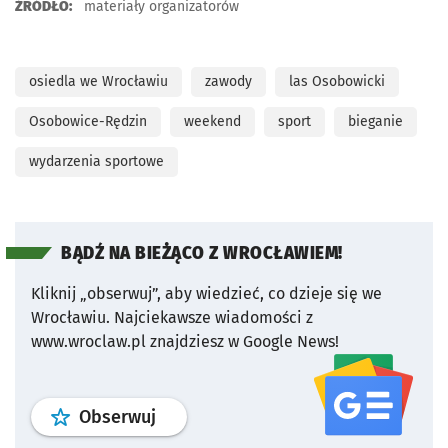
ŹRÓDŁO:
materiały organizatorów
osiedla we Wrocławiu
zawody
las Osobowicki
Osobowice-Rędzin
weekend
sport
bieganie
wydarzenia sportowe
BĄDŹ NA BIEŻĄCO Z WROCŁAWIEM!
Kliknij „obserwuj”, aby wiedzieć, co dzieje się we
Wrocławiu.
Najciekawsze wiadomości z
www.wroclaw.pl znajdziesz w Google News!
profil
google news
serwisu wroclaw
Obserwuj