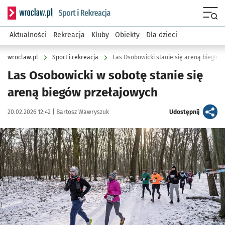
Serwis informacyjny wroclaw.pl podserwis: Sport i rekreacja
Menu
Aktualności
Rekreacja
Kluby
Obiekty
Dla dzieci
wroclaw.pl
Sport i rekreacja
Las Osobowicki stanie się areną biegów
Las Osobowicki w sobotę stanie się
areną biegów przełajowych
Data publikacji:
Autor:
artykuł
20.02.2026 12:42 |
Bartosz Wawryszuk
Udostępnij
Kliknij, aby powiększyć