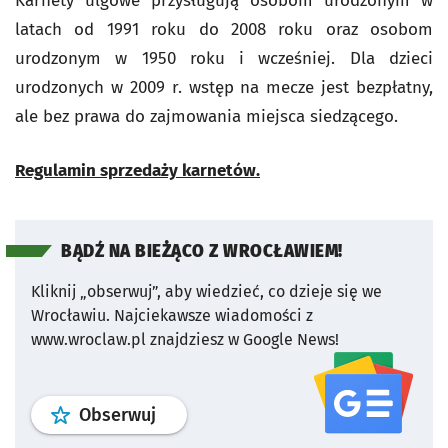
Karnety ulgowe przysługują osobom urodzonym w
latach od 1991 roku do 2008 roku oraz osobom
urodzonym w 1950 roku i wcześniej. Dla dzieci
urodzonych w 2009 r. wstęp na mecze jest bezpłatny,
ale bez prawa do zajmowania miejsca siedzącego.
Regulamin sprzedaży karnetów.
BĄDŹ NA BIEŻĄCO Z WROCŁAWIEM!
Kliknij „obserwuj”, aby wiedzieć, co dzieje się we
Wrocławiu.
Najciekawsze wiadomości z
www.wroclaw.pl znajdziesz w Google News!
profil
google news
serwisu wroclaw
Obserwuj