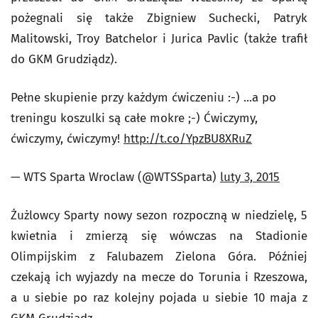
pożegnali się także Zbigniew Suchecki, Patryk
Malitowski, Troy Batchelor i Jurica Pavlic (także trafił
do GKM Grudziądz).
Pełne skupienie przy każdym ćwiczeniu :-) ...a po
treningu koszulki są całe mokre ;-) Ćwiczymy,
ćwiczymy, ćwiczymy!
http://t.co/YpzBU8XRuZ
— WTS Sparta Wroclaw (@WTSSparta)
luty 3, 2015
Żużlowcy Sparty nowy sezon rozpoczną w niedzielę, 5
kwietnia i zmierzą się wówczas na Stadionie
Olimpijskim z Falubazem Zielona Góra. Później
czekają ich wyjazdy na mecze do Torunia i Rzeszowa,
a u siebie po raz kolejny pojada u siebie 10 maja z