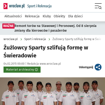
Serwis informacyjny wroclaw.pl podserwis: Sport i rekreacja
Menu
Aktualności
Rekreacja
Kluby
Obiekty
Dla dzieci
WAŻNE
Remont torów na Stawowej i Peronowej. Od 8 sierpnia
zmiany dla kierowców i pasażerów
wroclaw.pl
Sport i rekreacja
Żużlowcy Sparty szlifują formę w Świer
Żużlowcy Sparty szlifują formę w
Świeradowie
Data publikacji:
Autor:
04.02.2015 00:00 |
Redakcja www.wroclaw.pl
artykuł
Udostępnij
Materiał archiwalny
Kliknij, aby powiększyć