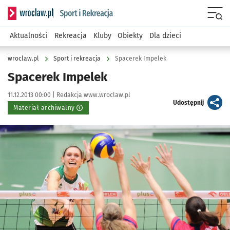
Serwis informacyjny wroclaw.pl podserwis: Sport i rekreacja
Menu
Aktualności
Rekreacja
Kluby
Obiekty
Dla dzieci
wroclaw.pl
Sport i rekreacja
Spacerek Impelek
Spacerek Impelek
Data publikacji:
Autor:
11.12.2013 00:00 |
Redakcja www.wroclaw.pl
artykuł
Udostępnij
Materiał archiwalny
Kliknij, aby powiększyć