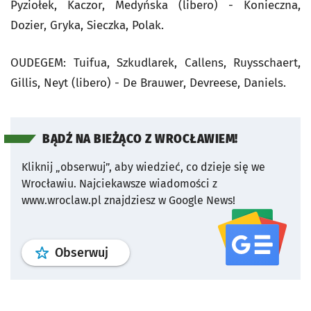
Pyziołek, Kaczor, Medyńska (libero) - Konieczna,
Dozier, Gryka, Sieczka, Polak.
OUDEGEM: Tuifua, Szkudlarek, Callens, Ruysschaert,
Gillis, Neyt (libero) - De Brauwer, Devreese, Daniels.
BĄDŹ NA BIEŻĄCO Z WROCŁAWIEM!
Kliknij „obserwuj”, aby wiedzieć, co dzieje się we
Wrocławiu.
Najciekawsze wiadomości z
www.wroclaw.pl znajdziesz w Google News!
profil
google news
serwisu wroclaw
Obserwuj