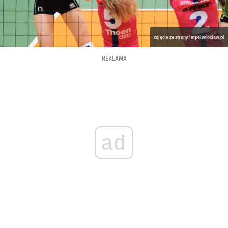
zdjęcie ze strony impelwroclaw.pl
REKLAMA
ad