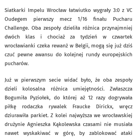
Siatkarki Impelu Wrocław łatwiutko wygrały 3:0 z VC
Oudegem pierwszy mecz 1/16 finału Pucharu
Challenge. Oba zespoły dzieliła różnica przynajmniej
dwóch klas i chociaż za tydzień w czwartek
wrocławianki czeka rewanż w Belgii, mogą się już dziś
czuć pewne awansu do kolejnej rundy europejskich
pucharów.
Już w pierwszym secie widać było, że oba zespoły
dzieli kolosalna różnica umiejętności. Zwłaszcza
Bogumiła Pyziołek, do której aż 12 razy dogrywała
piłkę rodaczka rywalek Fraucke Dirickx, wręcz
dziurawiła parkiet. Z kolei najwyższa we wrocławskiej
drużynie Agnieszka Kąkolewska czasami nie musiała
nawet wyskakiwać w górę, by zablokować ataki