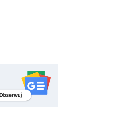
profil
google news
serwisu wroclaw.pl
Obserwuj