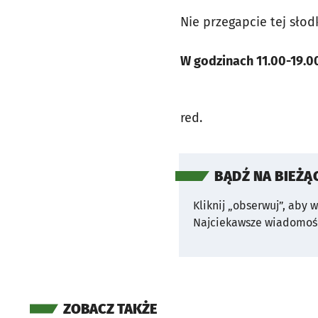
Nie przegapcie tej słod
W godzinach 11.00-19.00,
red.
BĄDŹ NA BIEŻĄ
Kliknij „obserwuj”, aby 
Najciekawsze wiadomośc
ZOBACZ TAKŻE