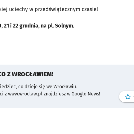
kiej uciechy w przedświątecznym czasie!
 21 i 22 grudnia, na pl. Solnym.
CO Z WROCŁAWIEM!
wiedzieć, co dzieje się we Wrocławiu.
i z www.wroclaw.pl znajdziesz w Google News!