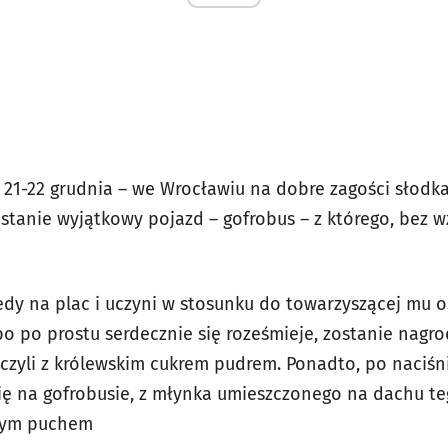
 21-22 grudnia – we Wrocławiu na dobre zagości słodka
 stanie wyjątkowy pojazd – gofrobus – z którego, bez 
edy na plac i uczyni w stosunku do towarzyszącej mu os
albo po prostu serdecznie się roześmieje, zostanie nag
czyli z królewskim cukrem pudrem. Ponadto, po naciś
 się na gofrobusie, z młynka umieszczonego na dachu 
łym puchem