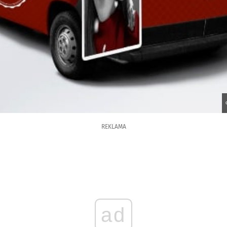
REKLAMA
ad