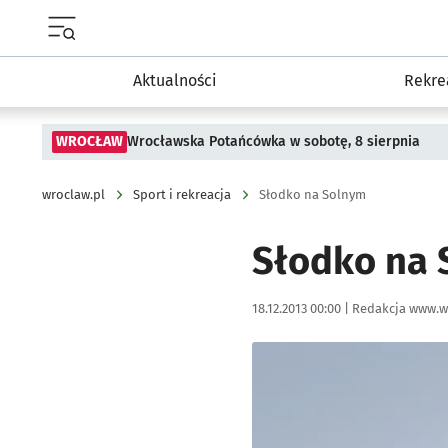
Menu główne portalu wroclaw.pl
Aktualności
Rekre
WROCŁAW
Wrocławska Potańcówka w sobotę, 8 sierpnia
wroclaw.pl
Sport i rekreacja
Słodko na Solnym
Słodko na
Data publikacji:
Autor:
18.12.2013 00:00 |
Redakcja www.w
Kliknij, aby powiększyć