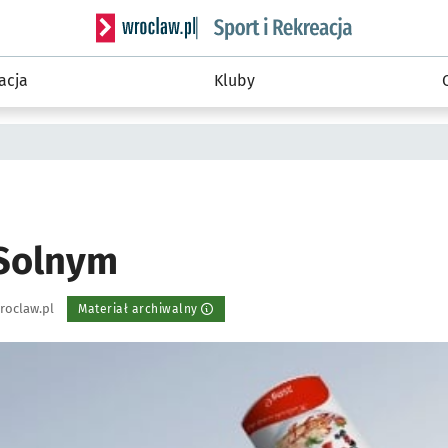
Serwis informacyjny wroclaw.pl podserwis: Sport 
acja
Kluby
 Solnym
roclaw.pl
Materiał archiwalny