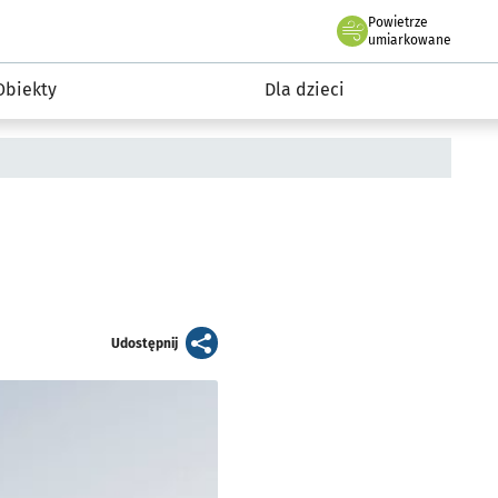
Powietrze
we Wrocławiu
i rekreacja
umiarkowane
Obiekty
Dla dzieci
artykuł
Udostępnij