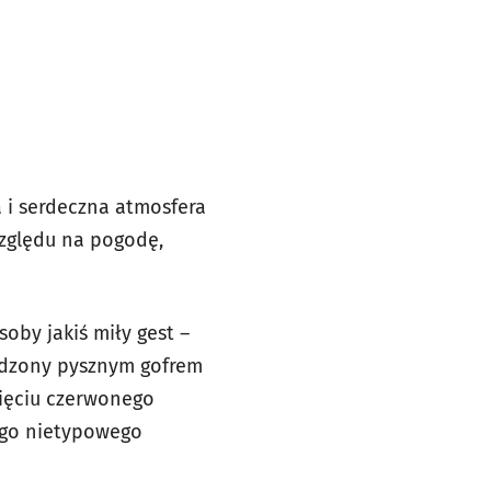
 i serdeczna atmosfera
względu na pogodę,
oby jakiś miły gest –
rodzony pysznym gofrem
nięciu czerwonego
tego nietypowego