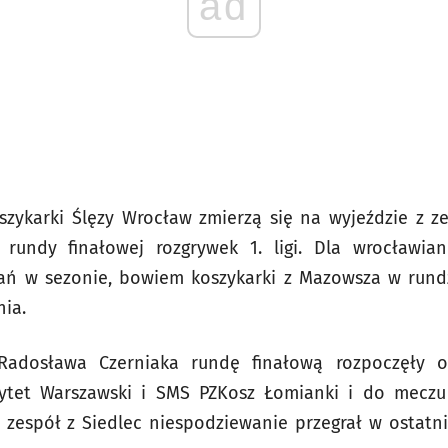
ad
oszykarki Ślęzy Wrocław zmierzą się na wyjeździe z 
i rundy finałowej rozgrywek 1. ligi. Dla wrocławi
kań w sezonie, bowiem koszykarki z Mazowsza w rundz
nia.
 Radosława Czerniaka rundę finałową rozpoczęły 
ytet Warszawski i SMS PZKosz Łomianki i do meczu
zespół z Siedlec niespodziewanie przegrał w ostatn