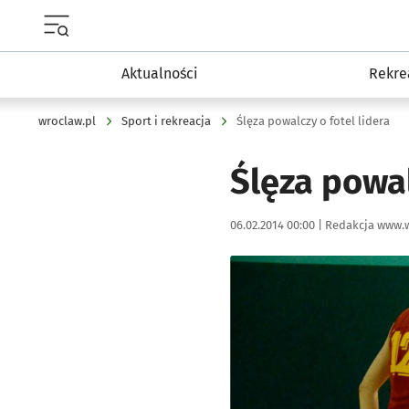
Menu główne portalu wroclaw.pl
Aktualności
Rekre
wroclaw.pl
Sport i rekreacja
Ślęza powalczy o fotel lidera
Ślęza powal
Data publikacji:
Autor:
06.02.2014 00:00 |
Redakcja www.w
Kliknij, aby powiększyć