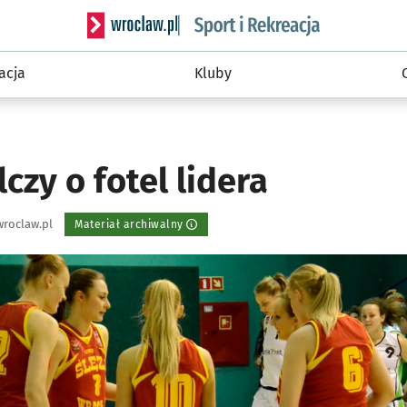
Serwis informacyjny wroclaw.pl podserwis: Sport 
acja
Kluby
czy o fotel lidera
roclaw.pl
Materiał archiwalny