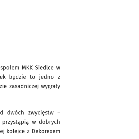
zespołem MKK Siedlce w
anek będzie to jedno z
ie zasadniczej wygrały
od dwóch zwycięstw –
 przystąpią w dobrych
iej kolejce z Dekorexem