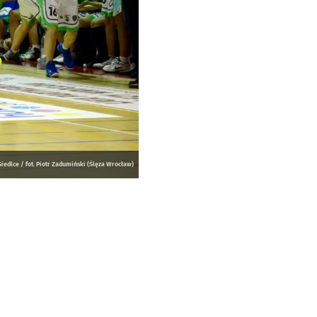
edlce / fot. Piotr Zadumiński (Ślęza Wrocław)