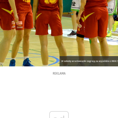
W sobotę wrocławianki zagrają na wyjeździe z MKK Si
REKLAMA