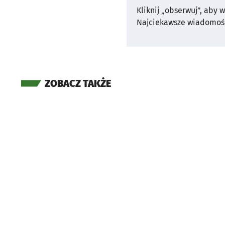
Kliknij „obserwuj”, aby 
Najciekawsze wiadomośc
ZOBACZ TAKŻE