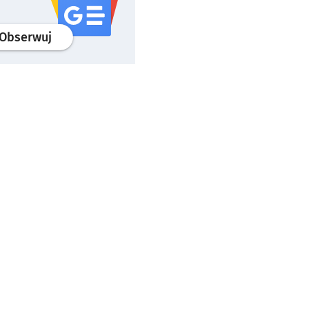
profil
google news
serwisu wroclaw.pl
Obserwuj