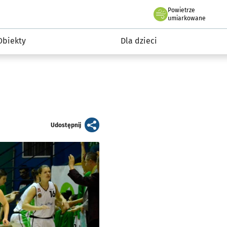
Powietrze
we Wrocławiu
i rekreacja
umiarkowane
Obiekty
Dla dzieci
artykuł
Udostępnij