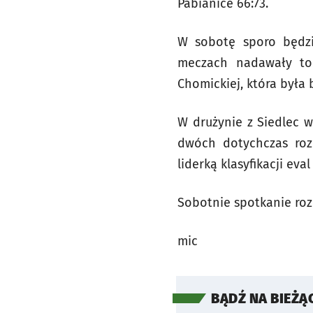
Pabianice 66:73.
W sobotę sporo będzi
meczach nadawały ton
Chomickiej, która była
W drużynie z Siedlec w
dwóch dotychczas roz
liderką klasyfikacji eva
Sobotnie spotkanie rozp
mic
BĄDŹ NA BIEŻĄ