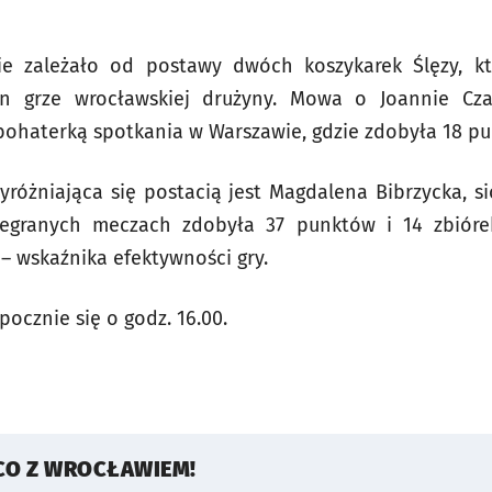
e zależało od postawy dwóch koszykarek Ślęzy, kt
 grze wrocławskiej drużyny. Mowa o Joannie Czar
 bohaterką spotkania w Warszawie, gdzie zdobyła 18 p
yróżniająca się postacią jest Magdalena Bibrzycka, sio
egranych meczach zdobyła 37 punktów i 14 zbiórek.
l – wskaźnika efektywności gry.
ocznie się o godz. 16.00.
CO Z WROCŁAWIEM!