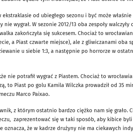
 ekstraklasie od ubiegłego sezonu i być może właśnie 
dy nie wygrał. W sezonie 2012/13 oba zespoły walczyły 
 walka zakończyła się sukcesem. Chociaż to wrocławian
zecie, a Piast czwarte miejsce), ale z gliwiczanami oba s
iewanie u siebie 1:3, a następnie po horrorze w ostat
że nie potrafił wygrać z Piastem. Chociaż to wrocławia
ą, to Piast po golu Kamila Wilczka prowadził od 35 mi
meczu Marco Paixao.
ciwnik, z którym ostatnio bardzo ciężko nam się grało.
zu, zaprezentować się w taki sposób, aby kibice byli 
nie oznacza, że w kadrze drużyny nie ma ciekawych ind