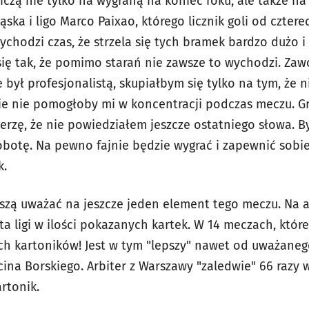
czą nie tylko na wygraną na koniec roku, ale także na
ąska i ligo Marco Paixao, którego licznik goli od czter
rzychodzi czas, że strzela się tych bramek bardzo dużo 
się tak, że pomimo starań nie zawsze to wychodzi. Zaw
 był profesjonalistą, skupiałbym się tylko na tym, że
e nie pomogłoby mi w koncentracji podczas meczu. Gr
ierzę, że nie powiedziałem jeszcze ostatniego słowa. 
obotę. Na pewno fajnie będzie wygrać i zapewnić sobie
k.
szą uważać na jeszcze jeden element tego meczu. Na ar
sta ligi w ilości pokazanych kartek. W 14 meczach, któr
ych kartoników! Jest w tym "lepszy" nawet od uważane
na Borskiego. Arbiter z Warszawy "zaledwie" 66 razy wy
rtonik.