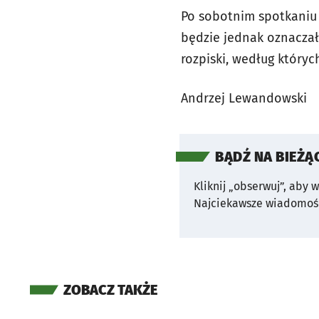
Po sobotnim spotkaniu 
będzie jednak oznacza
rozpiski, według któryc
Andrzej Lewandowski
BĄDŹ NA BIEŻĄ
Kliknij „obserwuj”, aby 
Najciekawsze wiadomośc
ZOBACZ TAKŻE