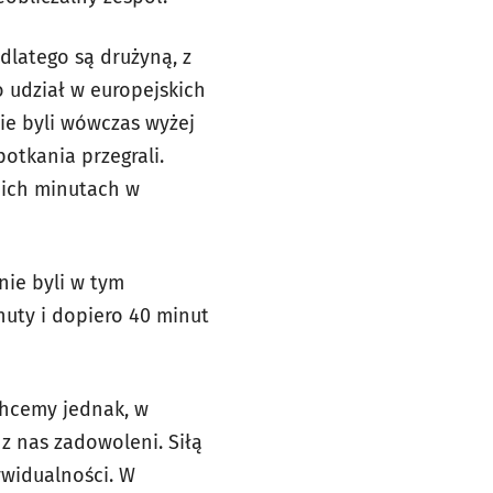
dlatego są drużyną, z
o udział w europejskich
ie byli wówczas wyżej
potkania przegrali.
nich minutach w
nie byli w tym
nuty i dopiero 40 minut
 Chcemy jednak, w
z nas zadowoleni. Siłą
ywidualności. W