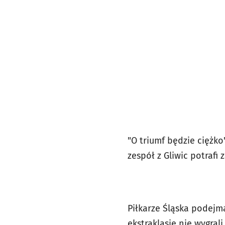
"O triumf będzie ciężk
zespół z Gliwic potrafi 
Piłkarze Śląska podejmą
ekstraklasie nie wygrali