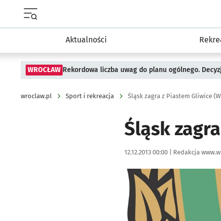
Menu główne portalu wroclaw.pl
Aktualności
Rekre
WROCŁAW
Rekordowa liczba uwag do planu ogólnego. Decyzj
wroclaw.pl
Sport i rekreacja
Śląsk zagra z Piastem Gliwice (
Śląsk zagra
Data publikacji:
Autor:
12.12.2013 00:00 |
Redakcja www.w
Kliknij, aby powiększyć