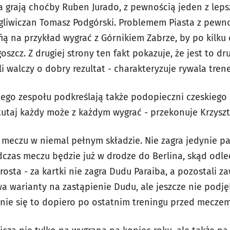
a grają choćby Ruben Jurado, z pewnością jeden z lep
er gliwiczan Tomasz Podgórski. Problemem Piasta z pewn
fią na przykład wygrać z Górnikiem Zabrze, by po kilk
oszcz. Z drugiej strony ten fakt pokazuje, że jest to dr
li walczy o dobry rezultat - charakteryzuje rywala trene
iego zespołu podkreślają także podopieczni czeskiego 
, tutaj każdy może z każdym wygrać - przekonuje Krzyszt
 meczu w niemal pełnym składzie. Nie zagra jedynie pa
czas meczu będzie już w drodze do Berlina, skąd odleci
rosta - za kartki nie zagra Dudu Paraiba, a pozostali z
a warianty na zastąpienie Dudu, ale jeszcze nie podję
anie się to dopiero po ostatnim treningu przed meczem