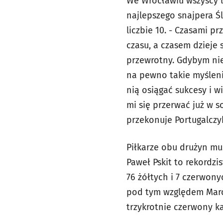
We Wrocławiu wszyscy li
najlepszego snajpera Śl
liczbie 10. - Czasami p
czasu, a czasem dzieje 
przewrotny. Gdybym nie
na pewno takie myśleni
nią osiągać sukcesy i w
mi się przerwać już w s
przekonuje Portugalczy
Piłkarze obu drużyn mu
Paweł Pskit to rekordzi
76 żółtych i 7 czerwon
pod tym względem Marci
trzykrotnie czerwony ka