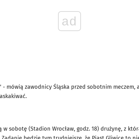
ad
o" - mówią zawodnicy Śląska przed sobotnim meczem, al
zaskakiwać.
 w sobotę (Stadion Wrocław, godz. 18) drużynę, z któr
. Zadanie będzie tym trudniejsze, że Piast Gliwice to ni