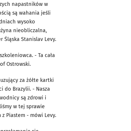
szych napastników w
ością są wahania jeśli
u dniach wysoko
użyna nieobliczalna,
r Śląska Stanislav Levy.
szkoleniowca. - Ta cała
of Ostrowski.
uzujący za żółte kartki
 do Brazylii. - Nasza
awodnicy są zdrowi i
liśmy w tej sprawie
 z Piastem - mówi Levy.