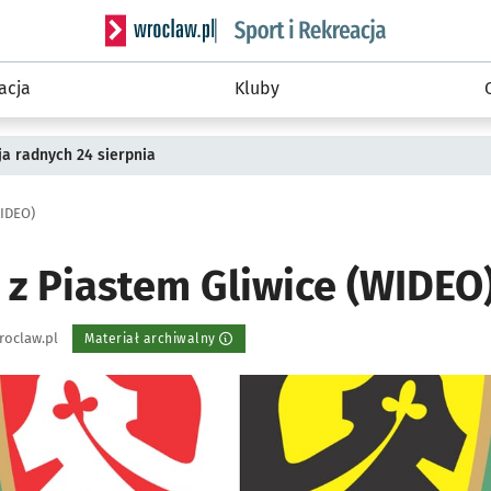
Serwis informacyjny wroclaw.pl podserwis: Sport 
acja
Kluby
a radnych 24 sierpnia
WIDEO)
 z Piastem Gliwice (WIDEO
roclaw.pl
Materiał archiwalny