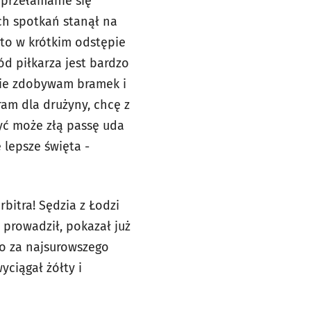
 przełamanie się
ech spotkań stanął na
i to w krótkim odstępie
ód piłkarza jest bardzo
 nie zdobywam bramek i
am dla drużyny, chcę z
Być może złą passę uda
 lepsze święta -
bitra! Sędzia z Łodzi
e prowadził, pokazał już
go za najsurowszego
ciągał żółty i