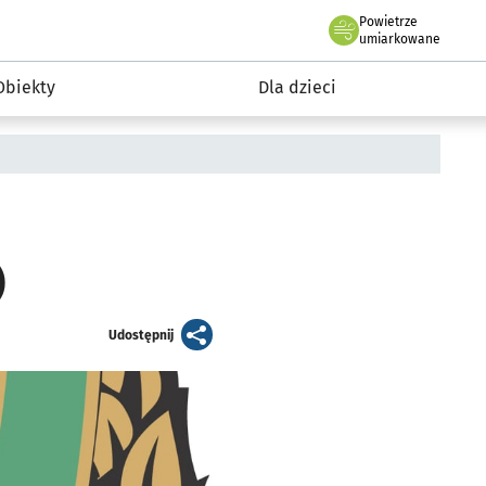
Powietrze
we Wrocławiu
i rekreacja
umiarkowane
Obiekty
Dla dzieci
)
artykuł
Udostępnij