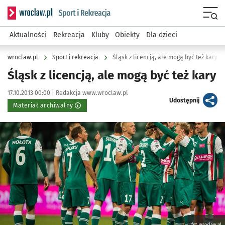
Serwis informacyjny wroclaw.pl podserwis: Sport i rekreacja
Menu
Aktualności
Rekreacja
Kluby
Obiekty
Dla dzieci
wroclaw.pl
Sport i rekreacja
Śląsk z licencją, ale mogą być też kary
Śląsk z licencją, ale mogą być też kary
Data publikacji:
Autor:
17.10.2013 00:00 |
Redakcja www.wroclaw.pl
artykuł
Udostępnij
Materiał archiwalny
Kliknij, aby powiększyć
fot. wroclaw.pl